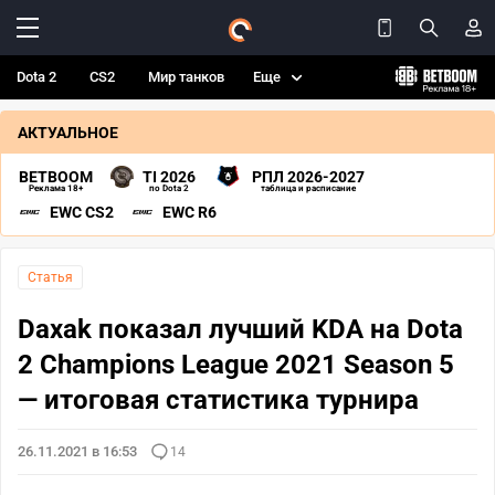
Dota 2
CS2
Мир танков
Еще
АКТУАЛЬНОЕ
BETBOOM
TI 2026
РПЛ 2026-2027
Реклама 18+
по Dota 2
таблица и расписание
EWC CS2
EWC R6
Статья
Daxak показал лучший KDA на Dota
2 Champions League 2021 Season 5
— итоговая статистика турнира
26.11.2021 в 16:53
14