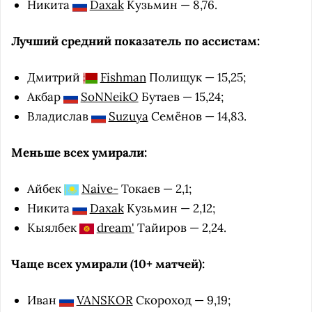
Никита
Daxak
Кузьмин — 8,76.
Лучший средний показатель по ассистам:
Дмитрий
Fishman
Полищук — 15,25;
Акбар
SoNNeikO
Бутаев — 15,24;
Владислав
Suzuya
Семёнов — 14,83.
Меньше всех умирали:
Айбек
Naive-
Токаев — 2,1;
Никита
Daxak
Кузьмин — 2,12;
Кыялбек
dream'
Тайиров — 2,24.
Чаще всех умирали (10+ матчей):
Иван
VANSKOR
Скороход — 9,19;