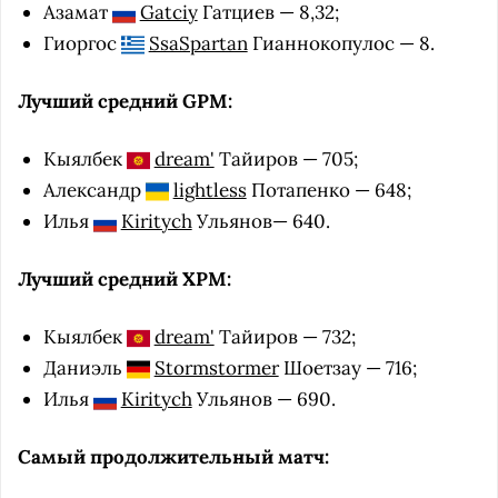
Азамат
Gatciy
Гатциев — 8,32;
Гиоргос
SsaSpartan
Гианнокопулос — 8.
Лучший средний GPM:
Кыялбек
dream'
Тайиров — 705;
Александр
lightless
Потапенко — 648;
Илья
Kiritych
Ульянов— 640.
Лучший средний XPM:
Кыялбек
dream'
Тайиров — 732;
Даниэль
Stormstormer
Шоетзау — 716;
Илья
Kiritych
Ульянов — 690.
Самый продолжительный матч: