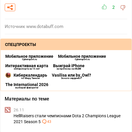
2
Источник
www.dotabuff.com
СПЕЦПРОЕКТЫ
Мобильное приложение
Мобильное приложение
Cybersport.ru
Cybersport.ru
Интерактивная карта
Выиграй iPhone
киберспорта за 15 лет
за прогнозы на MLBB
Киберкалендарь
Vasilisa или by_Owl?
по Миру Танков
За кого сердечко?
The International 2026
выбирай фаворита!
Материалы по теме
26.11
HellRaisers стали чемпионами Dota 2 Champions League
2021 Season 5
43