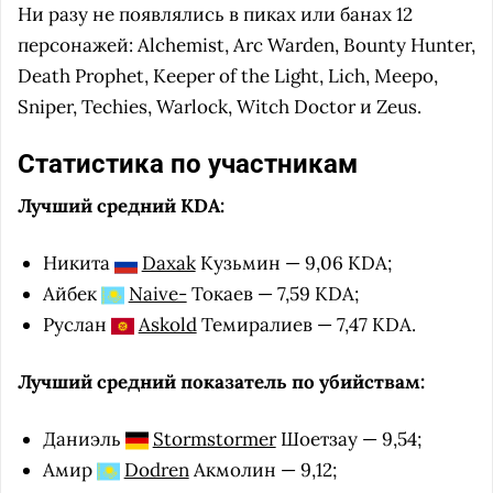
Ни разу не появлялись в пиках или банах 12
персонажей: Alchemist, Arc Warden, Bounty Hunter,
Death Prophet, Keeper of the Light, Lich, Meepo,
Sniper, Techies, Warlock, Witch Doctor и Zeus.
Статистика по участникам
Лучший средний KDA:
Никита
Daxak
Кузьмин — 9,06 KDA;
Айбек
Naive-
Токаев — 7,59 KDA;
Руслан
Askold
Темиралиев — 7,47 KDA.
Лучший средний показатель по убийствам:
Даниэль
Stormstormer
Шоетзау — 9,54;
Амир
Dodren
Акмолин — 9,12;