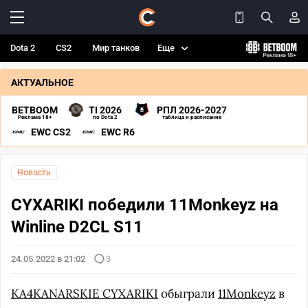
Dota 2
CS2
Мир танков
Еще
АКТУАЛЬНОЕ
BETBOOM
TI 2026
РПЛ 2026-2027
Реклама 18+
по Dota 2
таблица и расписание
EWC CS2
EWC R6
Новость
CYXARIKI победили 11Monkeyz на
Winline D2CL S11
24.05.2022 в 21:02
3
KA4KANARSKIE CYXARIKI
обыграли
11Monkeyz
в