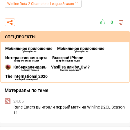
Winline Dota 2 Champions League Season 11
0
СПЕЦПРОЕКТЫ
Мобильное приложение
Мобильное приложение
Cybersport.ru
Cybersport.ru
Интерактивная карта
Выиграй iPhone
киберспорта за 15 лет
за прогнозы на MLBB
Киберкалендарь
Vasilisa или by_Owl?
по Миру Танков
За кого сердечко?
The International 2026
выбирай фаворита!
Материалы по теме
24.05
Rune Eaters выиграли первый матч на Winline D2CL Season
11