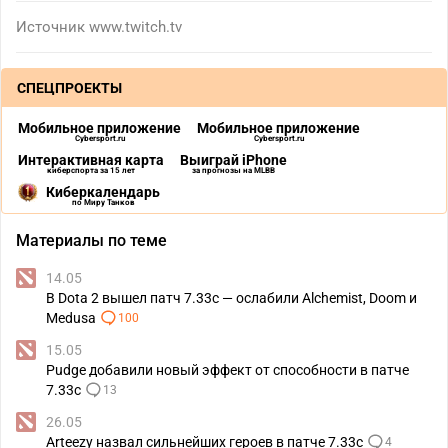
Источник
www.twitch.tv
СПЕЦПРОЕКТЫ
Мобильное приложение
Мобильное приложение
Cybersport.ru
Cybersport.ru
Интерактивная карта
Выиграй iPhone
киберспорта за 15 лет
за прогнозы на MLBB
Киберкалендарь
по Миру Танков
Материалы по теме
14.05
В Dota 2 вышел патч 7.33c — ослабили Alchemist, Doom и
Medusa
100
15.05
Pudge добавили новый эффект от способности в патче
7.33с
13
26.05
Arteezy назвал сильнейших героев в патче 7.33c
4