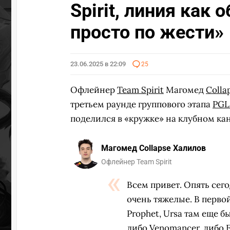
Spirit, линия как
просто по жести»
23.06.2025 в 22:09
25
Офлейнер
Team Spirit
Магомед
Colla
третьем раунде группового этапа
PGL 
поделился в «кружке» на клубном кан
Магомед Collapse Халилов
Офлейнер Team Spirit
Всем привет. Опять сег
очень тяжелые. В первой
Prophet, Ursa там еще б
либо Venomancer, либо 