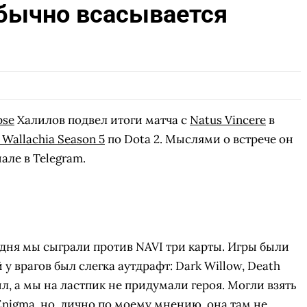
 обычно всасывается
pse
Халилов подвел итоги матча с
Natus Vincere
в
Wallachia Season 5
по Dota 2. Мыслями о встрече он
але в Telegram.
одня мы сыграли против NAVI три карты. Игры были
 у врагов был слегка аутдрафт: Dark Willow, Death
ыл, а мы на ластпик не придумали героя. Могли взять
Enigma, но, лично по моему мнению, она там не