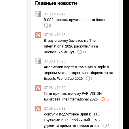
Главные новости
07.08 в 12:47
В CS2 прошла крупная волна банов
5
07.08 в 10:43
Вторую волну билетов на The
International 2026 раскупили за
несколько минут
11
07.08 в 10:26
Аналитики верят в команду s1mple в
первом матче открытых отборочных на
Esports World Cup 2026
5
07.08 в 10:00
Пять причин, почему PARIVISION
выиграет The International 2026
52
07.08 в 09:38
Korb3n о подготовке Spirit к TI15:
«Буткемп был необычный — мы
уделили время не только игре»
9