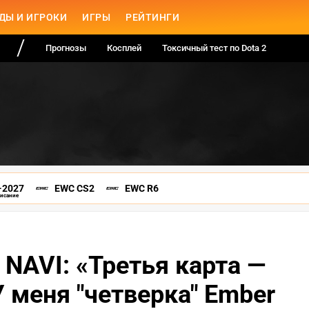
ДЫ И ИГРОКИ
ИГРЫ
РЕЙТИНГИ
Прогнозы
Косплей
Токсичный тест по Dota 2
-2027
EWC CS2
EWC R6
писание
с NAVI: «Третья карта —
 меня "четверка" Ember