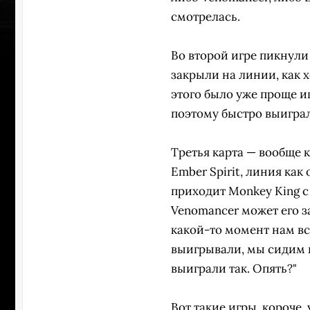
смотрелась.
Во второй игре пикнули
закрыли на линии, как х
этого было уже проще и
поэтому быстро выиграл
Третья карта — вообще к
Ember Spirit, линия как
приходит Monkey King с 
Venomancer может его за
какой-то момент нам все
выигрывали, мы сидим и
УЧАСТВ
выиграли так. Опять?"
Вот такие игры, короче,