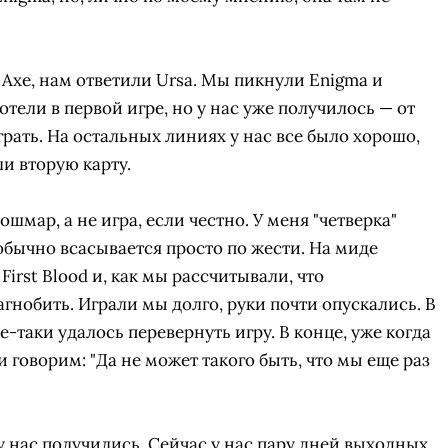
 Axe, нам ответили Ursa. Мы пикнули Enigma и
отели в первой игре, но у нас уже получилось — от
грать. На остальных линиях у нас все было хорошо,
и вторую карту.
ошмар, а не игра, если честно. У меня "четверка"
 обычно всасывается просто по жести. На миде
First Blood и, как мы рассчитывали, что
гнобить. Играли мы долго, руки почти опускались. В
-таки удалось перевернуть игру. В конце, уже когда
СКАЧАТЬ НА
СК
 говорим: "Да не может такого быть, что мы еще раз
ОВАТЬ
ЗАБРАТЬ
ANDROID
 у нас получились. Сейчас у нас пару дней выходных,