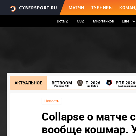
МАТЧИ
ТУРНИРЫ
КОМАН
Dota 2
CS2
Мир танков
Еще
АКТУАЛЬНОЕ
BETBOOM
TI 2026
РПЛ 2026
Реклама 18+
по Dota 2
таблица и рас
Новость
Collapse о матче 
вообще кошмар. У