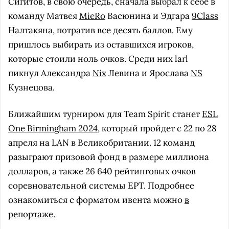
Сигитов, в свою очередь, сначала выбрал к себе в
команду Матвея
MieRo
Васюнина и Эдгара
9Class
Налтакяна, потратив все десять баллов. Ему
пришлось выбирать из оставшихся игроков,
которые стоили ноль очков. Среди них larl
пикнул Александра
Nix
Левина и Ярослава
NS
Кузнецова.
Ближайшим турниром для Team Spirit станет
ESL
One Birmingham 2024
, который пройдет с 22 по 28
апреля на LAN в Великобритании. 12 команд
разыграют призовой фонд в размере миллиона
долларов, а также 26 640 рейтинговых очков
соревновательной системы EPT. Подробнее
ознакомиться с форматом ивента можно
в
репортаже
.