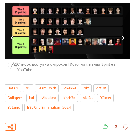
1/4
Список доступных игроков | Источник: канал Spirit на
YouTube
Dota 2
NS
Team Spirit
Мнение
Nix
Art1st
Collapse
larl
Miroslaw
Korb3n
MieRo
9Class
Satanic
ESL One Birmingham 2024
-3