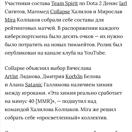
Участники состава
Team Spirit
по Dota 2 Денис
larl
Сигитов, Магомед
Collapse
Халилов и Мирослав
Mira
Колпаков собрали себе составы для
рейтинговых матчей. В распоряжении каждого
киберспортсмена было десять очков — их нужно
было потратить на новых тиммейтов. Ролик был
опубликован на канале клуба на YouTube.
Collapse объяснил выбор Вячеслава
Art1st
Ляднова, Дмитрия
Korb3n
Белова
и Алана
Satanic
Галлямова наличием химии
между игроками. «Эта химия реально сработает
на минус 40 [MMR]», — подшутил над
командой Халилова Колпаков. Mira же решил
собрать себе «просветленный» коллектив.