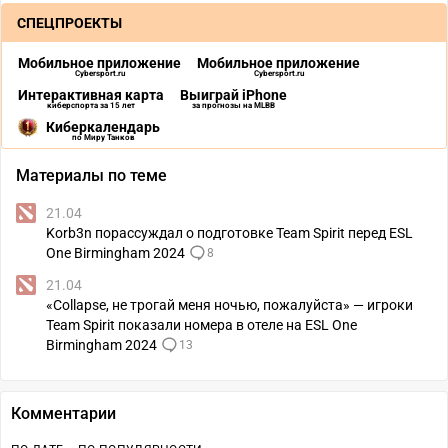
СПЕЦПРОЕКТЫ
Мобильное приложение
Мобильное приложение
Cybersport.ru
Cybersport.ru
Интерактивная карта
Выиграй iPhone
киберспорта за 15 лет
за прогнозы на MLBB
Киберкалендарь
по Миру Танков
Материалы по теме
21.04
Korb3n порассуждал о подготовке Team Spirit перед ESL
One Birmingham 2024
8
21.04
«Collapse, не трогай меня ночью, пожалуйста» — игроки
Team Spirit показали номера в отеле на ESL One
Birmingham 2024
13
Комментарии