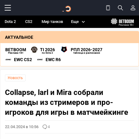
Dota 2
CS2
Мир танков
Еще
АКТУАЛЬНОЕ
BETBOOM
TI 2026
РПЛ 2026-2027
Реклама 18+
по Dota 2
таблица и расписание
EWC CS2
EWC R6
Новость
Collapse, larl и Mira собрали
команды из стримеров и про-
игроков для игры в матчмейкинге
22.04.2024 в 10:56
4