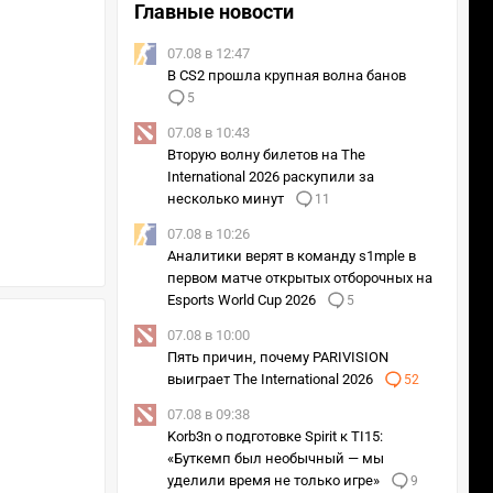
Главные новости
07.08 в 12:47
В CS2 прошла крупная волна банов
5
07.08 в 10:43
Вторую волну билетов на The
International 2026 раскупили за
несколько минут
11
07.08 в 10:26
Аналитики верят в команду s1mple в
первом матче открытых отборочных на
Esports World Cup 2026
5
07.08 в 10:00
Пять причин, почему PARIVISION
выиграет The International 2026
52
07.08 в 09:38
Korb3n о подготовке Spirit к TI15:
«Буткемп был необычный — мы
уделили время не только игре»
9