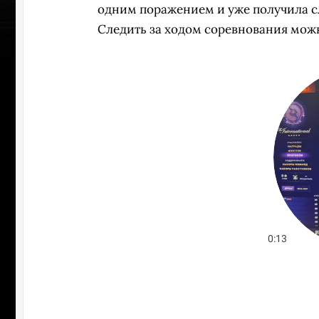
одним поражением и уже получила сл
Следить за ходом соревнования мож
УЧАСТВ