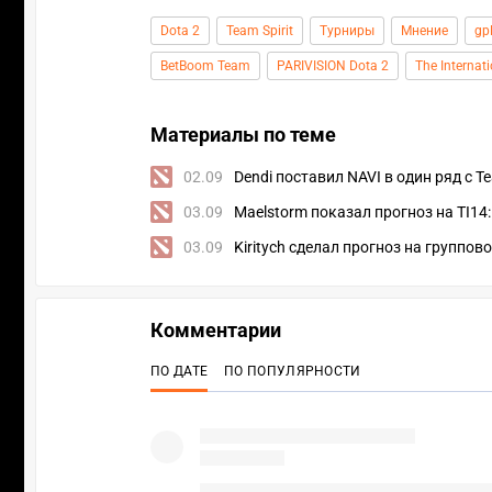
Dota 2
Team Spirit
Турниры
Мнение
gp
BetBoom Team
PARIVISION Dota 2
The Internat
Материалы по теме
02.09
Dendi поставил NAVI в один ряд с Te
03.09
Maelstorm показал прогноз на TI14
03.09
Kiritych сделал прогноз на группов
Комментарии
ПО ДАТЕ
ПО ПОПУЛЯРНОСТИ