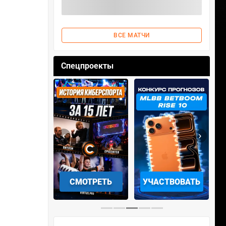
ВСЕ МАТЧИ
Спецпроекты
‹
›
АЧАТЬ НА
СМОТРЕТЬ
УЧАСТВОВАТЬ
IOS