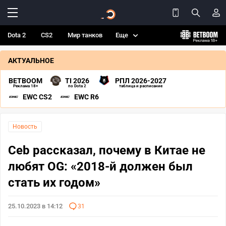
Dota 2
CS2
Мир танков
Еще
АКТУАЛЬНОЕ
BETBOOM
TI 2026
РПЛ 2026-2027
Реклама 18+
по Dota 2
таблица и расписание
EWC CS2
EWC R6
Новость
Ceb рассказал, почему в Китае не
любят OG: «2018-й должен был
стать их годом»
25.10.2023 в 14:12
31