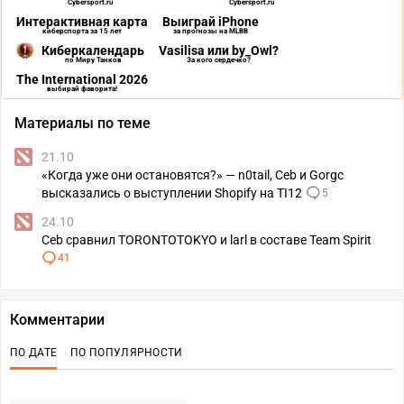
Cybersport.ru
Cybersport.ru
Интерактивная карта
Выиграй iPhone
киберспорта за 15 лет
за прогнозы на MLBB
Киберкалендарь
Vasilisa или by_Owl?
по Миру Танков
За кого сердечко?
The International 2026
выбирай фаворита!
Материалы по теме
21.10
«Когда уже они остановятся?» — n0tail, Ceb и Gorgc
высказались о выступлении Shopify на TI12
5
24.10
Ceb сравнил TORONTOTOKYO и larl в составе Team Spirit
41
Комментарии
ПО ДАТЕ
ПО ПОПУЛЯРНОСТИ