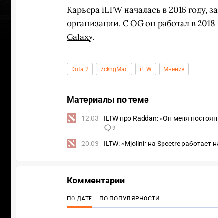
Карьера iLTW началась в 2016 году, 
организации. С OG он работал в 201
Galaxy
.
Dota 2
7ckngMad
iLTW
Мнение
Материалы по теме
12.03
ILTW про Raddan: «Он меня постоян
9
20.03
ILTW: «Mjollnir на Spectre работает н
Комментарии
ПО ДАТЕ
ПО ПОПУЛЯРНОСТИ