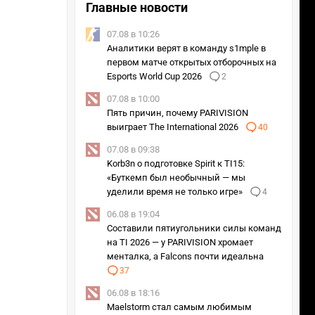
Главные новости
07.08 в 10:26
Аналитики верят в команду s1mple в
первом матче открытых отборочных на
Esports World Cup 2026
2
07.08 в 10:00
Пять причин, почему PARIVISION
выиграет The International 2026
40
07.08 в 09:38
Korb3n о подготовке Spirit к TI15:
«Буткемп был необычный — мы
уделили время не только игре»
4
06.08 в 19:04
Составили пятиугольники силы команд
на TI 2026 — у PARIVISION хромает
менталка, а Falcons почти идеальна
37
06.08 в 18:16
Maelstorm стал самым любимым