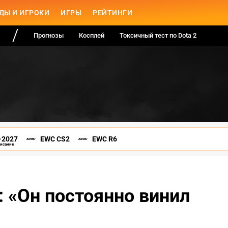
ДЫ И ИГРОКИ
ИГРЫ
РЕЙТИНГИ
Прогнозы
Косплей
Токсичный тест по Dota 2
-2027
EWC CS2
EWC R6
писание
: «Он постоянно винил