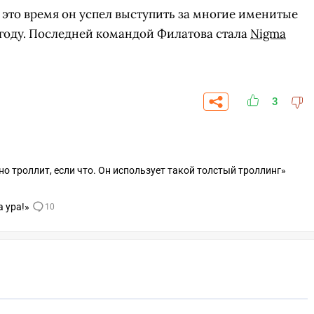
за это время он успел выступить за многие именитые
8 году. Последней командой Филатова стала
Nigma
3
но троллит, если что. Он использует такой толстый троллинг»
а ура!»
10
СК
УЧАСТВОВАТЬ
ЗАБРАТЬ
A