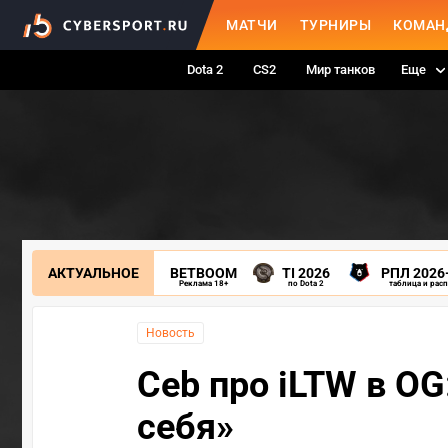
МАТЧИ
ТУРНИРЫ
КОМАН
Dota 2
CS2
Мир танков
Еще
АКТУАЛЬНОЕ
BETBOOM
TI 2026
РПЛ 2026
Реклама 18+
по Dota 2
таблица и рас
Новость
Ceb про iLTW в OG
себя»