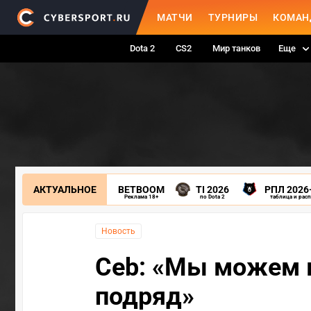
МАТЧИ
ТУРНИРЫ
КОМАН
Dota 2
CS2
Мир танков
Еще
АКТУАЛЬНОЕ
BETBOOM
TI 2026
РПЛ 2026
Реклама 18+
по Dota 2
таблица и рас
Новость
Ceb: «Мы можем в
подряд»