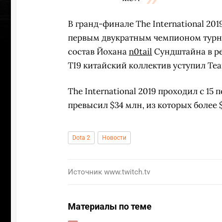
В гранд-финале The International 20
первым двукратным чемпионом турнир
состав
Йохана
n0tail
Сундштайна
в р
TI9 китайский коллектив уступил Team
The International 2019 проходил с 15
превысил $34 млн, из которых более
Dota 2
Новости
Источник
www.twitch.tv
УЧАСТВОВАТЬ
ЗАБР
Материалы по теме