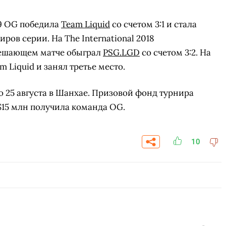
19 OG победила
Team Liquid
со счетом 3:1 и стала
ов серии. На The International 2018
ешающем матче обыграл
PSG.LGD
со счетом 3:2. На
 Liquid и занял третье место.
 по 25 августа в Шанхае. Призовой фонд турнира
 $15 млн получила команда OG.
10
СКАЧАТЬ НА
СКАЧАТЬ НА
АТЬ
СМ
ANDROID
IOS