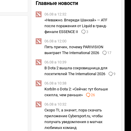
Главные новости
06.08 в 12:32
«Неважно. Впереди Шанхай» — ATF
после поражения от Liquid в гранд-
финале ESSENCE II
3
06.08 в 12:00
Пять причин, почему PARIVISION
выиграет The International 2026
17
06.08 в 10:39
В Dota 2 вышла сокровищница для
посетителей The International 2026
9
06.08 в 10:38
Korb3n о Dota 2: «Сейчас тут больше
скилла, чем раньше»
26
06.08 в 10:32
Скоро TI, а значит, пора скачать
приложение Cybersport.ru, чтобы
получать уведомления о матчах
любимых команд