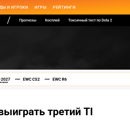
ДЫ И ИГРОКИ
ИГРЫ
РЕЙТИНГИ
Прогнозы
Косплей
Токсичный тест по Dota 2
-2027
EWC CS2
EWC R6
писание
ыиграть третий TI