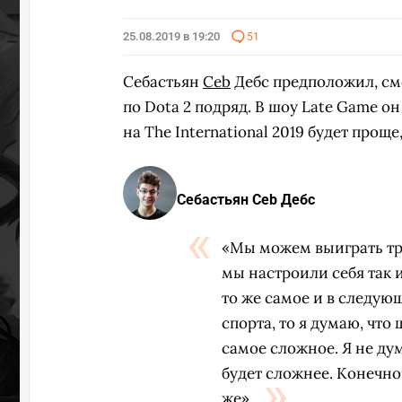
25.08.2019 в 19:20
51
Себастьян
Ceb
Дебс предположил, смо
по Dota 2 подряд. В шоу Late Game о
на The International 2019 будет проще
Себастьян Ceb Дебс
«Мы можем выиграть тре
мы настроили себя так 
то же самое и в следую
спорта, то я думаю, чт
самое сложное. Я не ду
будет сложнее. Конечно 
же».