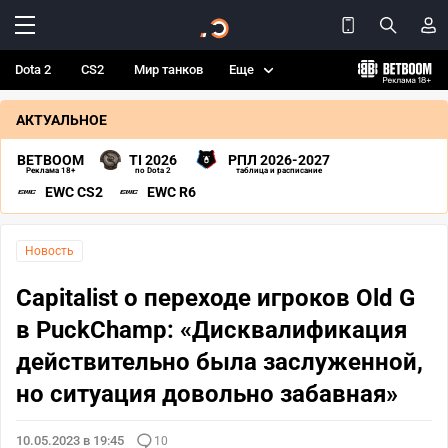
Dota 2
CS2
Мир танков
Еще
АКТУАЛЬНОЕ
BETBOOM
TI 2026
РПЛ 2026-2027
Реклама 18+
по Dota 2
таблица и расписание
EWC CS2
EWC R6
Новость
Capitalist о переходе игроков Old G
в PuckChamp: «Дисквалификация
действительно была заслуженной,
но ситуация довольно забавная»
10.05.2023 в 19:45
10