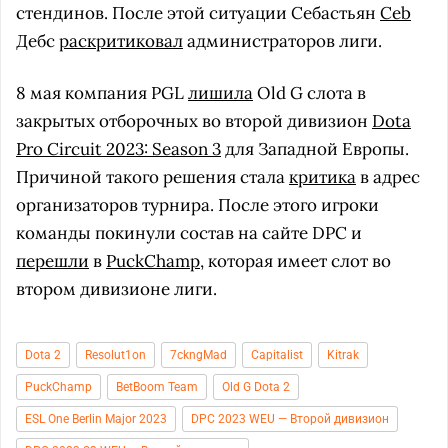
стендинов. После этой ситуации Себастьян
Ceb
Дебс
раскритиковал
администраторов лиги.
8 мая компания PGL
лишила
Old G слота в
закрытых отборочных во второй дивизион
Dota
Pro Circuit 2023: Season 3
для Западной Европы.
Причиной такого решения стала
критика
в адрес
организаторов турнира. После этого игроки
команды покинули состав на сайте DPC и
перешли
в
PuckChamp
, которая имеет слот во
втором дивизионе лиги.
Dota 2
Resolut1on
7ckngMad
Capitalist
Kitrak
PuckChamp
BetBoom Team
Old G Dota 2
ESL One Berlin Major 2023
DPC 2023 WEU — Второй дивизион