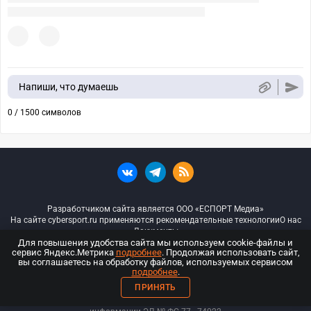
Напиши, что думаешь
0 / 1500 символов
Разработчиком сайта является ООО «ЕСПОРТ Медиа»
На сайте cybersport.ru применяются рекомендательные технологии
О нас
Документы
Для повышения удобства сайта мы используем cookie-файлы и
сервис Яндекс.Метрика
подробнее
. Продолжая использовать сайт,
© ООО «Киберспорт.ру» — Все права защищены
вы соглашаетесь на обработку файлов, используемых сервисом
подробнее
.
18+
ПРИНЯТЬ
ООО «Киберспорт.ру». Свидетельство о регистрации средств массовой