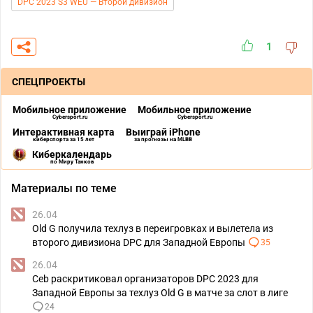
DPC 2023 S3 WEU — Второй дивизион
1
СПЕЦПРОЕКТЫ
Мобильное приложение
Мобильное приложение
Cybersport.ru
Cybersport.ru
Интерактивная карта
Выиграй iPhone
киберспорта за 15 лет
за прогнозы на MLBB
Киберкалендарь
по Миру Танков
Материалы по теме
26.04
Old G получила техлуз в переигровках и вылетела из
второго дивизиона DPC для Западной Европы
35
26.04
Ceb раскритиковал организаторов DPC 2023 для
Западной Европы за техлуз Old G в матче за слот в лиге
24