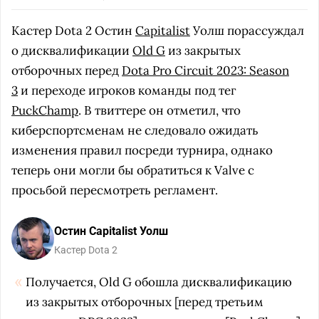
Кастер Dota 2 Остин
Capitalist
Уолш порассуждал
о дисквалификации
Old G
из закрытых
отборочных перед
Dota Pro Circuit 2023: Season
3
и переходе игроков команды под тег
PuckChamp
. В твиттере он отметил, что
киберспортсменам не следовало ожидать
изменения правил посреди турнира, однако
теперь они могли бы обратиться к Valve с
просьбой пересмотреть регламент.
Остин Capitalist Уолш
Кастер Dota 2
Получается, Old G обошла дисквалификацию
из закрытых отборочных [перед третьим