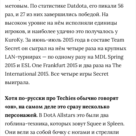
метовым. По статистике Datdota, его пикали 56
раз, и 27 из них завершились победой. На
высоком уровне на нём исполняли единицы
игроков, и наиболее удачно это получалось у
KuroKy. За июнь-июль 2015 года в составе Team
Secret он сыграл на нём четыре раза на крупных
LAN-турнирах — по одному разу на MDL Spring
2015 и ESL One Frankfurt 2015 и два раза на The
International 2015. Все четыре игры Secret
выиграла.
Хотя по-русски про Techies обычно говорят
«он», на самом деле это сразу несколько
персонажей.
В DotA Allstars это были два
гоблина-техника, которых зовут Squee и Spleen.
Они вели за собой бочку с ногами и стреляли