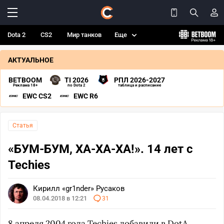
Dota 2
CS2
Мир танков
Еще
АКТУАЛЬНОЕ
BETBOOM
TI 2026
РПЛ 2026-2027
Реклама 18+
по Dota 2
таблица и расписание
EWC CS2
EWC R6
Статья
«БУМ-БУМ, ХА-ХА-ХА!». 14 лет с
Techies
Кирилл «gr1nder» Русаков
08.04.2018 в 12:21
31
8 апреля 2004 года Techies добавили в DotA