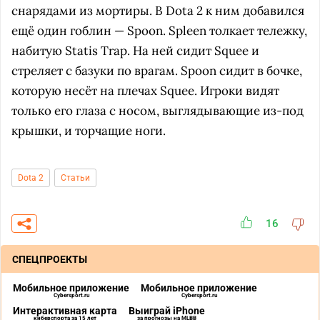
снарядами из мортиры. В Dota 2 к ним добавился
ещё один гоблин — Spoon. Spleen толкает тележку,
набитую Statis Trap. На ней сидит Squee и
стреляет с базуки по врагам. Spoon сидит в бочке,
которую несёт на плечах Squee. Игроки видят
только его глаза с носом, выглядывающие из-под
крышки, и торчащие ноги.
Dota 2
Статьи
16
СПЕЦПРОЕКТЫ
Мобильное приложение
Мобильное приложение
Cybersport.ru
Cybersport.ru
Интерактивная карта
Выиграй iPhone
киберспорта за 15 лет
за прогнозы на MLBB