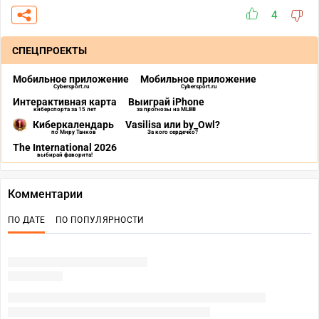
4
СПЕЦПРОЕКТЫ
Мобильное приложение
Мобильное приложение
Cybersport.ru
Cybersport.ru
Интерактивная карта
Выиграй iPhone
киберспорта за 15 лет
за прогнозы на MLBB
Киберкалендарь
Vasilisa или by_Owl?
по Миру Танков
За кого сердечко?
The International 2026
выбирай фаворита!
Комментарии
ПО ДАТЕ
ПО ПОПУЛЯРНОСТИ