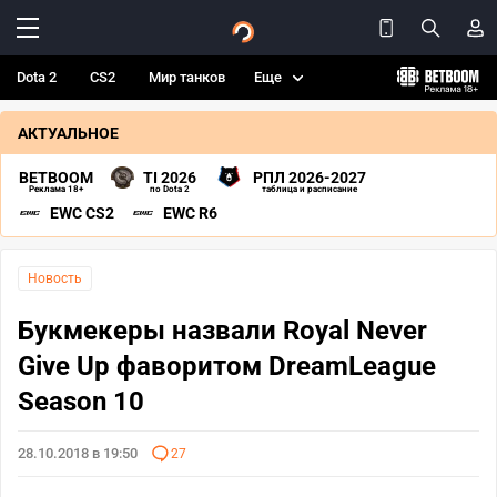
Dota 2
CS2
Мир танков
Еще
АКТУАЛЬНОЕ
BETBOOM
TI 2026
РПЛ 2026-2027
Реклама 18+
по Dota 2
таблица и расписание
EWC CS2
EWC R6
Новость
Букмекеры назвали Royal Never
Give Up фаворитом DreamLeague
Season 10
28.10.2018 в 19:50
27