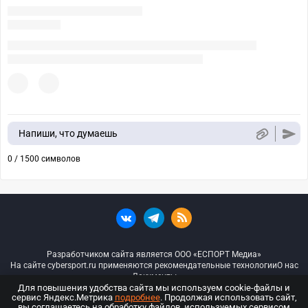
Напиши, что думаешь
0 / 1500 символов
Разработчиком сайта является ООО «ЕСПОРТ Медиа»
На сайте cybersport.ru применяются рекомендательные технологии
О нас
Документы
Для повышения удобства сайта мы используем cookie-файлы и
сервис Яндекс.Метрика
подробнее
. Продолжая использовать сайт,
© ООО «Киберспорт.ру» — Все права защищены
вы соглашаетесь на обработку файлов, используемых сервисом