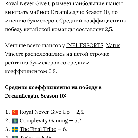
Royal Never Give Up
имеет наибольшие шансы
выиграть майнор DreamLeague Season 10, по
мнению букмекеров. Средний коэффициент на
победу китайской команды составляет 2,5.
Меньше всего шансов у
INF.UESPORTS
.
Natus
Vincere
расположились на пятой строчке
рейтинга букмекеров со средним
коэффициентом 6,9.
Средние коэффициенты на победу в
DreamLeague Season 10:
Royal Never Give Up
— 2,5.
Complexity Gaming
— 5,2.
The Final Tribe
— 6.
Tigers
— 6,45.