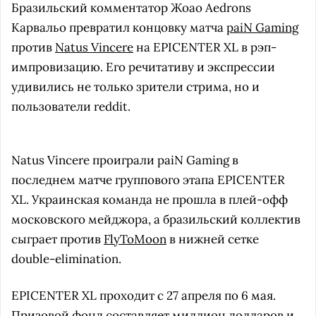
Бразильский комментатор Жоао Aedrons
Карвальо превратил концовку матча
paiN Gaming
против
Natus Vincere
на EPICENTER XL в рэп-
импровизацию. Его речитативу и экспрессии
удивились не только зрители стрима, но и
пользователи reddit.
Natus Vincere проиграли paiN Gaming в
последнем матче группового этапа EPICENTER
XL. Украинская команда не прошла в плей-офф
московского мейджора, а бразильский коллектив
сыграет против
FlyToMoon
в нижней сетке
double-elimination.
EPICENTER XL проходит с 27 апреля по 6 мая.
Призовой фонд составляет миллион долларов и