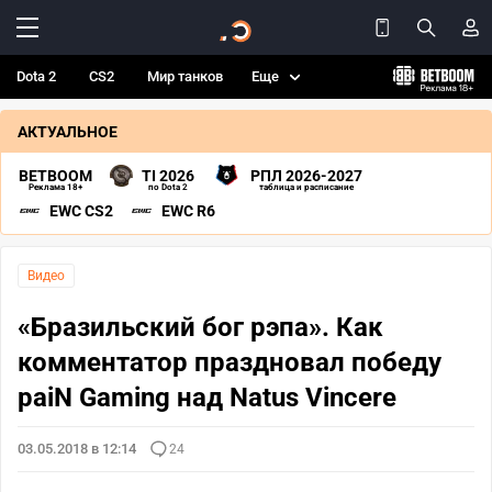
Dota 2
CS2
Мир танков
Еще
АКТУАЛЬНОЕ
BETBOOM
TI 2026
РПЛ 2026-2027
Реклама 18+
по Dota 2
таблица и расписание
EWC CS2
EWC R6
Видео
«Бразильский бог рэпа». Как
комментатор праздновал победу
paiN Gaming над Natus Vincere
03.05.2018 в 12:14
24