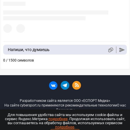
Напиши, что думаешь
0 / 1500 символов
Разработчиком сайта является ООО «ЕСПОРТ Медиа»
На сайте cybersport.ru применяются рекомендательные технологии
О нас
Документы
Для повышения удобства сайта мы используем cookie-файлы и
сервис Яндекс.Метрика
подробнее
. Продолжая использовать сайт,
© ООО «Киберспорт.ру» — Все права защищены
вы соглашаетесь на обработку файлов, используемых сервисом
подробнее
.
18+