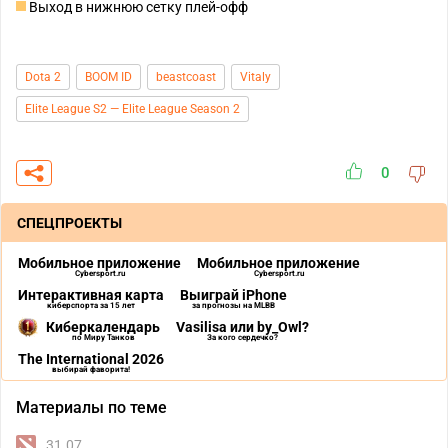
Выход в нижнюю сетку плей-офф
Dota 2
BOOM ID
beastcoast
Vitaly
Elite League S2 — Elite League Season 2
0
СПЕЦПРОЕКТЫ
Мобильное приложение
Мобильное приложение
Cybersport.ru
Cybersport.ru
Интерактивная карта
Выиграй iPhone
киберспорта за 15 лет
за прогнозы на MLBB
Киберкалендарь
Vasilisa или by_Owl?
по Миру Танков
За кого сердечко?
The International 2026
выбирай фаворита!
Материалы по теме
31.07