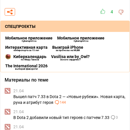
4
СПЕЦПРОЕКТЫ
Мобильное приложение
Мобильное приложение
Cybersport.ru
Cybersport.ru
Интерактивная карта
Выиграй iPhone
киберспорта за 15 лет
за прогнозы на MLBB
Киберкалендарь
Vasilisa или by_Owl?
по Миру Танков
За кого сердечко?
The International 2026
выбирай фаворита!
Материалы по теме
21.04
Вышел патч 7.33 в Dota 2 — «Новые рубежи». Новая карта,
руна и атрибут героя
144
21.04
В Dota 2 добавили новый тип героев с патчем 7.33
3
21.04