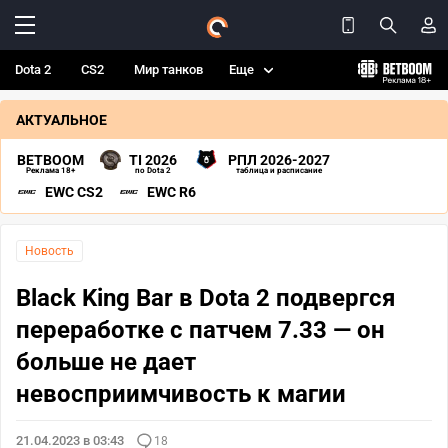
Dota 2
CS2
Мир танков
Еще
АКТУАЛЬНОЕ
BETBOOM
TI 2026
РПЛ 2026-2027
Реклама 18+
по Dota 2
таблица и расписание
EWC CS2
EWC R6
Новость
Black King Bar в Dota 2 подвергся
переработке с патчем 7.33 — он
больше не дает
невосприимчивость к магии
21.04.2023 в 03:43
18