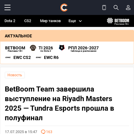
Dota 2
CS2
Мир танков
Еще
АКТУАЛЬНОЕ
BETBOOM
TI 2026
РПЛ 2026-2027
Реклама 18+
по Dota 2
таблица и расписание
EWC CS2
EWC R6
Новость
BetBoom Team завершила
выступление на Riyadh Masters
2025 — Tundra Esports прошла в
полуфинал
17.07.2025 в 15:47
163