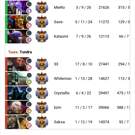
MieRo
3 / 9 / 26
21626
315 / 5
62
22
Save-
3 / 11 / 24
11272
129 / 0
5
21
Kataomi
7 / 9 / 26
12113
66 / 7
34
22
Тьма:
Tundra
33
17 / 8 / 10
27441
294 / 1
272
28
Whitemon
1 / 13 / 28
14627
113 / 3
208
23
Crystallis
6 / 4 / 22
29497
475 / 15
190
28
bzm
11 / 2 / 17
39066
588 / 17
12
27
Saksa
1 / 12 / 19
14374
92 / 7
14
23