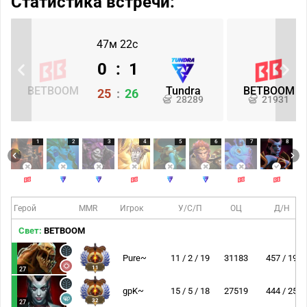
Статистика встречи:
47м 22с
0
:
1
BETBOOM
Tundra
BETBOOM
25
:
26
28289
21931
1
2
3
4
5
6
7
8
Герой
MMR
Игрок
У/С/П
ОЦ
Д/Н
Свет:
BETBOOM
Pure~
11 / 2 / 19
31183
457 / 19
11
27
gpK~
15 / 5 / 18
27519
444 / 25
32
27