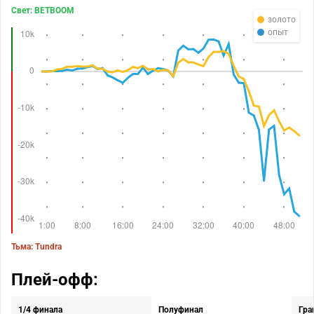
Свет: BETBOOM
золото
опыт
Тьма: Tundra
Плей-офф:
1/4 финала
Полуфинал
Гра