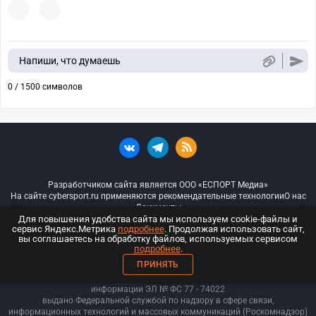
Напиши, что думаешь
0 / 1500 символов
Разработчиком сайта является ООО «ЕСПОРТ Медиа»
На сайте cybersport.ru применяются рекомендательные технологии
О нас
Документы
Для повышения удобства сайта мы используем cookie-файлы и
сервис Яндекс.Метрика
подробнее
. Продолжая использовать сайт,
© ООО «Киберспорт.ру» — Все права защищены
вы соглашаетесь на обработку файлов, используемых сервисом
подробнее
.
18+
ПРИНЯТЬ
ООО «Киберспорт.ру». Свидетельство о регистрации средств массовой
информации ЭЛ № ФС 77 - 74
022
выдано Федеральной службой по надзору в сфере связи,
информационных технологий и массовых коммуникаций (Роскомнадзор)