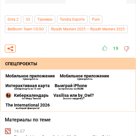
Dota 2
33
Турниры
Tundra Esports
Pure
BetBoom Team CS:GO
Riyadh Masters 2025 — Riyadh Masters 2025
19
СПЕЦПРОЕКТЫ
Мобильное приложение
Мобильное приложение
Cybersport.ru
Cybersport.ru
Интерактивная карта
Выиграй iPhone
киберспорта за 15 лет
за прогнозы на MLBB
Киберкалендарь
Vasilisa или by_Owl?
по Миру Танков
За кого сердечко?
The International 2026
выбирай фаворита!
Материалы по теме
16.07