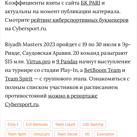
Коэффициенты взяты с сайта
БК PARI
и
актуальны на момент публикации материала.
Смотрите
рейтинг киберспортивных букмекеров
на Cybersport.ru.
Riyadh Masters 2023 пройдет с 19 по 30 июля в Эр-
Рияде, Саудовская Аравия. 20 команд разыграют
$15 млн.
Virtus.pro
и
9 Pandas
начнут выступление
на турнире со стадии Play-In, а
BetBoom Team
и
Team Spirit
— с группового этапа. Ознакомиться с
полным списком участников и расписанием
противостояний
можно в репортаже
Cybersport.ru
.
Dota 2
Evil Geniuses
Team Liquid
LGD Gaming
Team Spirit
Virtus.pro
Team Secret
OG
Execration