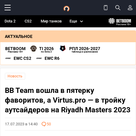
Dota 2
CS2
Мир танков
Еще
АКТУАЛЬНОЕ
BETBOOM
TI 2026
РПЛ 2026-2027
Реклама 18+
по Dota 2
таблица и расписание
EWC CS2
EWC R6
Новость
BB Team вошла в пятерку
фаворитов, а Virtus.pro — в тройку
аутсайдеров на Riyadh Masters 2023
17.07.2023 в 14:40
50