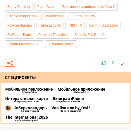
Entity Gaming
Team Aster
Прогнозы на киберспорт Dota 2
Ставки и прогнозы
beastcoast
Tundra Esports
Xtreme Gaming
Talon Esports
TSM FTX
Gaimin Gladiators
BetBoom Team
Ooredoo Thunders
Shopify Reb Dota 2
Riyadh Masters 2023
9 Pandas Dota 2
2
СПЕЦПРОЕКТЫ
Мобильное приложение
Мобильное приложение
Cybersport.ru
Cybersport.ru
Интерактивная карта
Выиграй iPhone
киберспорта за 15 лет
за прогнозы на MLBB
Киберкалендарь
Vasilisa или by_Owl?
по Миру Танков
За кого сердечко?
The International 2026
выбирай фаворита!