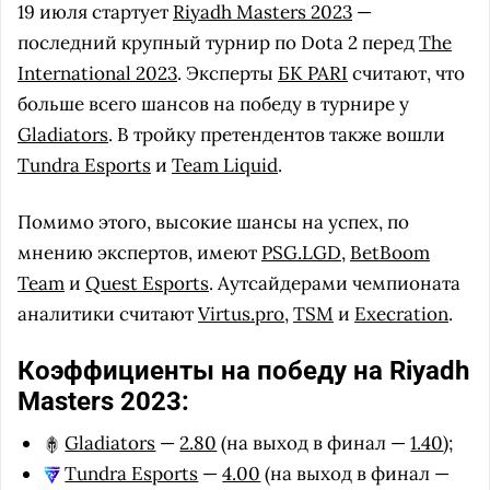
19 июля стартует
Riyadh Masters 2023
—
последний крупный турнир по Dota 2 перед
The
International 2023
. Эксперты
БК PARI
считают, что
больше всего шансов на победу в турнире у
Gladiators
. В тройку претендентов также вошли
Tundra Esports
и
Team Liquid
.
Помимо этого, высокие шансы на успех, по
мнению экспертов, имеют
PSG.LGD
,
BetBoom
Team
и
Quest Esports
. Аутсайдерами чемпионата
аналитики считают
Virtus.pro
,
TSM
и
Execration
.
Коэффициенты на победу на Riyadh
Masters 2023:
Gladiators
—
2.80
(на выход в финал —
1.40
);
Tundra Esports
—
4.00
(на выход в финал —