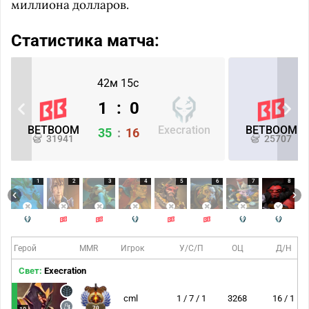
миллиона долларов.
Статистика матча:
42м 15с
1
:
0
BETBOOM
Execration
BETBOOM
35
:
16
31941
25707
1
2
3
4
5
6
7
8
Герой
MMR
Игрок
У/С/П
ОЦ
Д/Н
Свет:
Execration
cml
1 / 7 / 1
3268
16 / 1
70