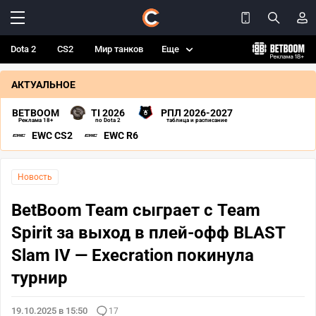
Dota 2
CS2
Мир танков
Еще
АКТУАЛЬНОЕ
BETBOOM
TI 2026
РПЛ 2026-2027
Реклама 18+
по Dota 2
таблица и расписание
EWC CS2
EWC R6
Новость
BetBoom Team сыграет с Team
Spirit за выход в плей-офф BLAST
Slam IV — Execration покинула
турнир
19.10.2025 в 15:50
17