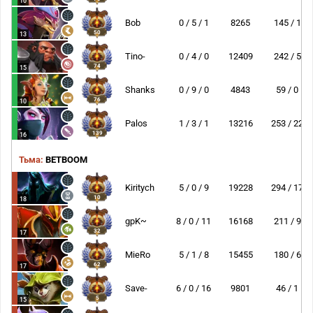
10
Bob
0 / 5 / 1
8265
145 / 1
50
13
Tino-
0 / 4 / 0
12409
242 / 5
74
15
Shanks
0 / 9 / 0
4843
59 / 0
76
10
Palos
1 / 3 / 1
13216
253 / 22
139
16
Тьма:
BETBOOM
Kiritych
5 / 0 / 9
19228
294 / 17
10
18
gpK~
8 / 0 / 11
16168
211 / 9
32
17
MieRo
5 / 1 / 8
15455
180 / 6
62
17
Save-
6 / 0 / 16
9801
46 / 1
5
15