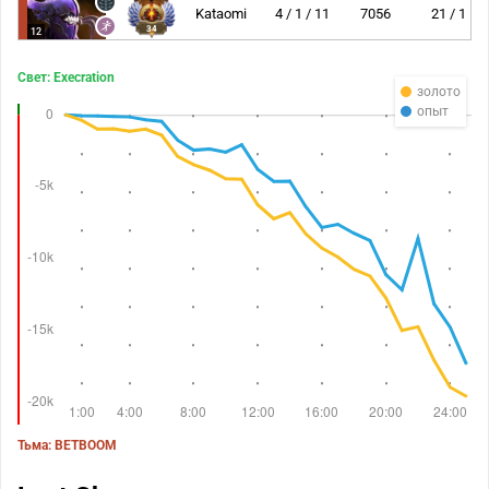
Kataomi
4 / 1 / 11
7056
21 / 1
34
12
Свет: Execration
золото
опыт
Тьма: BETBOOM