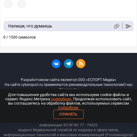
Напиши, что думаешь
0 / 1500 символов
Разработчиком сайта является ООО «ЕСПОРТ Медиа»
На сайте cybersport.ru применяются рекомендательные технологии
О нас
Документы
Для повышения удобства сайта мы используем cookie-файлы и
сервис Яндекс.Метрика
подробнее
. Продолжая использовать сайт,
© ООО «Киберспорт.ру» — Все права защищены
вы соглашаетесь на обработку файлов, используемых сервисом
подробнее
.
18+
ПРИНЯТЬ
ООО «Киберспорт.ру». Свидетельство о регистрации средств массовой
информации ЭЛ № ФС 77 - 74
022
выдано Федеральной службой по надзору в сфере связи,
информационных технологий и массовых коммуникаций (Роскомнадзор)