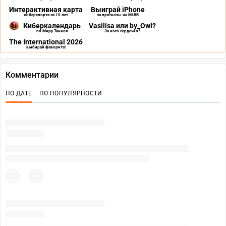
Интерактивная карта
Выиграй iPhone
киберспорта за 15 лет
за прогнозы на MLBB
Киберкалендарь
Vasilisa или by_Owl?
по Миру Танков
За кого сердечко?
The International 2026
выбирай фаворита!
Комментарии
ПО ДАТЕ
ПО ПОПУЛЯРНОСТИ