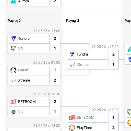
2
Aurora
Раунд 2
Раунд 3
Рау
20.05.26 в 13:00
2
Tundra
22.05.26 в 13:00
1
VP
2
Tundra
20.05.26 в 21:00
1
Xtreme
1
Liquid
2
Xtreme
20.05.26 в 16:30
2
BETBOOM
22.05.26 в 18:00
1
VG
1
BETBOOM
21.05.26 в 13:00
2
PlayTime