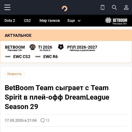
Dota 2
CS2
Мир танков
Еще
АКТУАЛЬНОЕ
BETBOOM
TI 2026
РПЛ 2026-2027
Реклама 18+
по Dota 2
таблица и расписание
EWC CS2
EWC R6
Новость
BetBoom Team сыграет с Team
Spirit в плей-офф DreamLeague
Season 29
17.05.2026 в 21:04
15