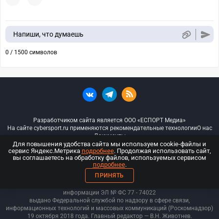
Напиши, что думаешь
0 / 1500 символов
Разработчиком сайта является ООО «ЕСПОРТ Медиа»
На сайте cybersport.ru применяются рекомендательные технологии
О нас
Документы
Для повышения удобства сайта мы используем cookie-файлы и
сервис Яндекс.Метрика
подробнее
. Продолжая использовать сайт,
© ООО «Киберспорт.ру» — Все права защищены
вы соглашаетесь на обработку файлов, используемых сервисом
подробнее
.
18+
ПРИНЯТЬ
ООО «Киберспорт.ру». Свидетельство о регистрации средств массовой
информации ЭЛ № ФС 77 - 74
022
выдано Федеральной службой по надзору в сфере связи,
информационных технологий и массовых коммуникаций (Роскомнадзор)
19 октября 2018 года. Главный редактор — В.Н. Животнев.