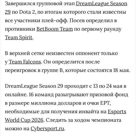
Завершился групповой этап
DreamLeague Season
29
по Dota 2, по итогам которого стали известны
все участники плей-офф. Посев определил в
противники
BetBoom Team
по первому раунду
Team Spirit
.
В верхней сетке неизвестен оппонент только
у
Team Falcons
. Он определится после
переигровок в группе B, которые состоятся 18 мая.
DreamLeague Season 29 проходит с 13 по 24 мая в
онлайне. 16 команд разыгрывают призовой фонд
в размере миллиона долларов и очки EPT,
необходимые для получения инвайта на
Esports
World Cup 2026
. Следить за ходом чемпионата
можно на
Cybersport.ru
.