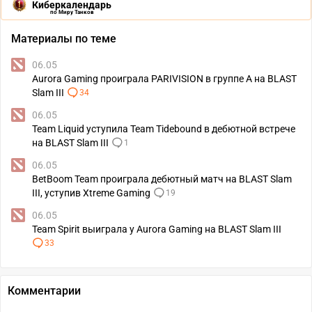
Киберкалендарь
по Миру Танков
Материалы по теме
06.05
Aurora Gaming проиграла PARIVISION в группе А на BLAST
Slam III
34
06.05
Team Liquid уступила Team Tidebound в дебютной встрече
на BLAST Slam III
1
06.05
BetBoom Team проиграла дебютный матч на BLAST Slam
III, уступив Xtreme Gaming
19
06.05
Team Spirit выиграла у Aurora Gaming на BLAST Slam III
33
Комментарии