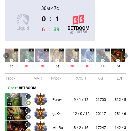
30м 47с
0
:
1
Liquid
BETBOOM
6
:
39
30756
1
2
3
4
5
6
7
8
Герой
MMR
Игрок
У/С/П
ОЦ
Д/Н
Свет:
BETBOOM
Pure~
9 / 1 / 12
21700
312 / 5
11
21
gpK~
12 / 0 / 12
20117
281 / 6
32
22
MieRo
8 / 2 / 16
17247
142 / 3