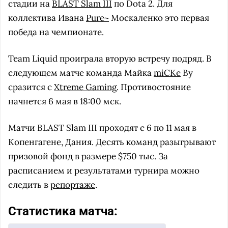
стадии на
BLAST Slam III
по Dota 2. Для
коллектива Ивана
Pure~
Москаленко это первая
победа на чемпионате.
Team Liquid проиграла вторую встречу подряд. В
следующем матче команда Майка
miCKe
Ву
сразится с
Xtreme Gaming
. Противостояние
начнется 6 мая в 18:00 мск.
Матчи BLAST Slam III проходят с 6 по 11 мая в
Копенгагене, Дания. Десять команд разыгрывают
призовой фонд в размере $750 тыс. За
расписанием и результатами турнира можно
следить в
репортаже
.
Статистика матча: