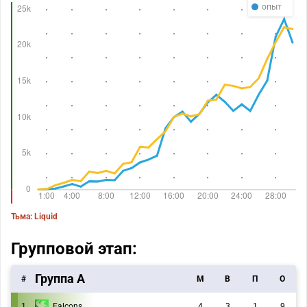
опыт
Тьма: Liquid
Групповой этап:
Группа А
#
M
В
П
О
1
Falcons
4
3
1
9