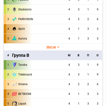
2
Gladiators
4
3
1
9
3
PARIVISION
4
2
2
6
4
Spirit
4
1
3
3
5
Aurora
4
1
3
3
Матчи
Группа B
#
M
В
П
О
1
Tundra
4
3
1
9
2
Tidebound
4
3
1
9
3
Xtreme
4
2
2
6
4
BETBOOM
4
1
3
3
5
Liquid
4
1
3
3