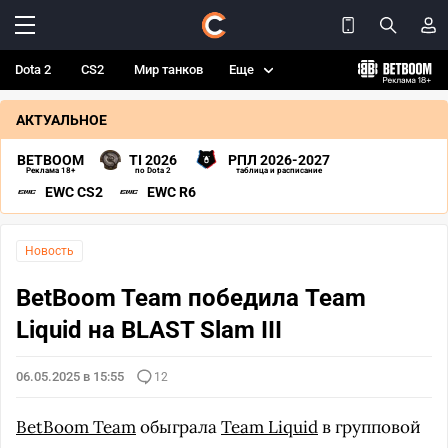
Dota 2
CS2
Мир танков
Еще
АКТУАЛЬНОЕ
BETBOOM
TI 2026
РПЛ 2026-2027
Реклама 18+
по Dota 2
таблица и расписание
EWC CS2
EWC R6
Новость
BetBoom Team победила Team
Liquid на BLAST Slam III
06.05.2025 в 15:55
12
BetBoom Team
обыграла
Team Liquid
в групповой