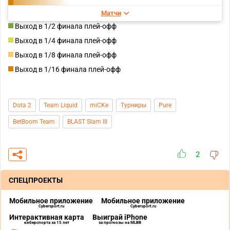
Матчи
Выход в 1/2 финала плей-офф
Выход в 1/4 финала плей-офф
Выход в 1/8 финала плей-офф
Выход в 1/16 финала плей-офф
Dota 2
Team Liquid
miCKe
Турниры
Pure
BetBoom Team
BLAST Slam III
2
СПЕЦПРОЕКТЫ
Мобильное приложение
Мобильное приложение
Cybersport.ru
Cybersport.ru
Интерактивная карта
Выиграй iPhone
киберспорта за 15 лет
за прогнозы на MLBB