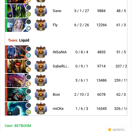
62
20
Save-
3 / 1 / 27
9884
48 / 5
5
18
Fly
6 / 2 / 26
12266
61 / 3
95
17
Тьма:
Liquid
iNSaNiA
0 / 8 / 4
4835
51 / 5
391
13
SabeRLight-
0 / 9 / 1
9714
207 / 2
23
17
3 / 6 / 1
13486
259 / 11
213
17
Boxi
2 / 10 / 2
6078
62 / 0
271
15
miCKe
1 / 6 / 3
16345
326 / 14
288
19
Свет: BETBOOM
золото