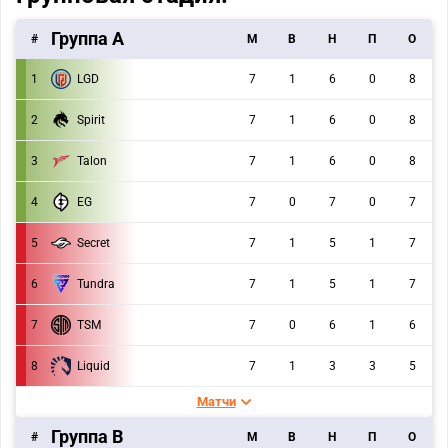
Группа А
#
M
В
Н
П
О
1
LGD
7
1
6
0
8
2
Spirit
7
1
6
0
8
3
Talon
7
1
6
0
8
4
EG
7
0
7
0
7
5
Secret
7
1
5
1
7
6
Tundra
7
1
5
1
7
7
TSM
7
0
6
1
6
8
Liquid
7
1
3
3
5
Матчи
Группа B
#
M
В
Н
П
О