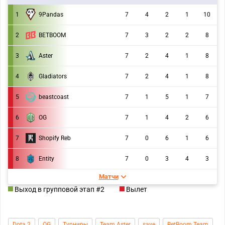
9Pandas
1
7
4
2
1
10
2
BETBOOM
7
3
2
2
8
3
Aster
7
2
4
1
8
4
Gladiators
7
2
4
1
8
5
beastcoast
7
1
5
1
7
6
OG
7
1
4
2
6
7
Shopify Reb
7
0
6
1
6
8
Entity
7
0
3
4
3
Матчи
Выход в групповой этап #2
Вылет
Dota 2
OG
Турниры
Team Aster
save
BetBoom Team