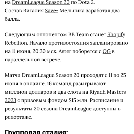
на
DreamLeague Season 20
по Dota 2.
Состав Виталия
Save-
Мельника заработал два
балла.
Следующим оппонентом BB Team станет
Shopify
Rebellion
. Начало противостояния запланировано
на 11 июня, 20:30 мск. Aster поборется с
OG
в
параллельной встрече.
Матчи DreamLeague Season 20 проходят с 11 по 25
июня в онлайне. 16 команд разыгрывают
миллион долларов и два слота на
Riyadh Masters
2023
с призовым фондом $15 млн. Расписание и
результаты 20 сезона DreamLeague
доступны в
репортаже
.
Групповая стадия: