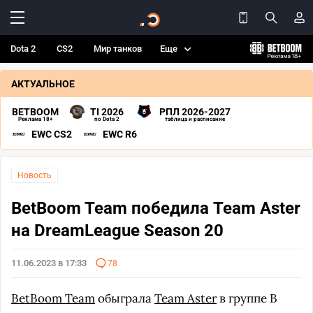
Dota 2
CS2
Мир танков
Еще
АКТУАЛЬНОЕ
BETBOOM
TI 2026
РПЛ 2026-2027
Реклама 18+
по Dota 2
таблица и расписание
EWC CS2
EWC R6
Новость
BetBoom Team победила Team Aster
на DreamLeague Season 20
11.06.2023 в 17:33
78
BetBoom Team
обыграла
Team Aster
в группе B