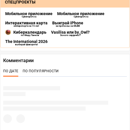
СПЕЦПРОЕКТЫ
Мобильное приложение
Мобильное приложение
Cybersport.ru
Cybersport.ru
Интерактивная карта
Выиграй iPhone
киберспорта за 15 лет
за прогнозы на MLBB
Киберкалендарь
Vasilisa или by_Owl?
по Миру Танков
За кого сердечко?
The International 2026
выбирай фаворита!
Комментарии
ПО ДАТЕ
ПО ПОПУЛЯРНОСТИ