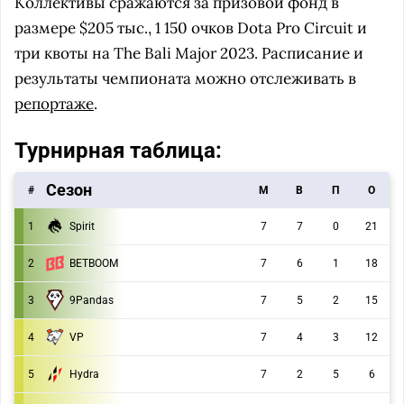
Коллективы сражаются за призовой фонд в
размере $205 тыс., 1 150 очков Dota Pro Circuit и
три квоты на The Bali Major 2023. Расписание и
результаты чемпионата можно отслеживать в
репортаже
.
Турнирная таблица:
Сезон
#
M
В
П
О
1
Spirit
7
7
0
21
2
BETBOOM
7
6
1
18
9Pandas
3
7
5
2
15
4
VP
7
4
3
12
5
Hydra
7
2
5
6