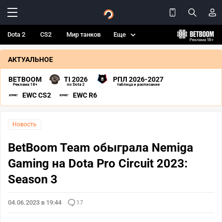
Dota 2
CS2
Мир танков
Еще
АКТУАЛЬНОЕ
BETBOOM
TI 2026
РПЛ 2026-2027
Реклама 18+
по Dota 2
таблица и расписание
EWC CS2
EWC R6
Новость
BetBoom Team обыграла Nemiga
Gaming на Dota Pro Circuit 2023:
Season 3
04.06.2023 в 19:44
17