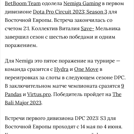
BetBoom Team
одолела
Nemiga Gaming
в первом
дивизионе
Dota Pro Circuit 2023: Season 3
для
Восточной Европы. Встреча закончилась со
счетом 2:1. Коллектив Виталия
Save-
Мельника
завершил сезон с шестью победами и одним
поражением.
Для Nemiga это пятое поражение на турнире —
команда сразится с
Hydra
и
One Move
в
переигровках за слоты в следующем сезоне DPC.
В заключительном матче чемпионата сразятся
9
Pandas
и
Virtus.pro
. Победитель пройдет на
The
Bali Major 2023
.
Встречи первого дивизиона DPC 2023: S3 для
Восточной Европы проходят с 14 мая по 4 июня.