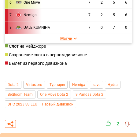
6
One Move
7
2
5
6
7
Nemiga
7
2
5
6
8
UALEIKUMNIHA
7
0
7
0
Матчи
Слот на мейджоре
Сохранение слота в первом дивизионе
Вылет из первого дивизиона
Dota 2
Virtus.pro
Турниры
Nemiga
save
Hydra
BetBoom Team
One Move Dota 2
9 Pandas Dota 2
DPC 2023 S3 EEU — Первый дивизион
2