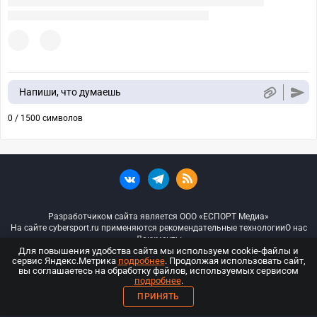
Напиши, что думаешь
0 / 1500 символов
Разработчиком сайта является ООО «ЕСПОРТ Медиа»
На сайте cybersport.ru применяются рекомендательные технологии
О нас
Документы
Для повышения удобства сайта мы используем cookie-файлы и
сервис Яндекс.Метрика
подробнее
. Продолжая использовать сайт,
© ООО «Киберспорт.ру» — Все права защищены
вы соглашаетесь на обработку файлов, используемых сервисом
подробнее
.
18+
ПРИНЯТЬ
ООО «Киберспорт.ру». Свидетельство о регистрации средств массовой