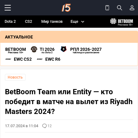
Dota 2
CS2
Мир танков
Еще
АКТУАЛЬНОЕ
BETBOOM
TI 2026
РПЛ 2026-2027
Реклама 18+
по Dota 2
таблица и расписание
EWC CS2
EWC R6
Новость
BetBoom Team или Entity — кто
победит в матче на вылет из Riyadh
Masters 2024?
17.07.2024 в 11:04
12