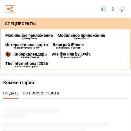
2
СПЕЦПРОЕКТЫ
Мобильное приложение
Мобильное приложение
Cybersport.ru
Cybersport.ru
Интерактивная карта
Выиграй iPhone
киберспорта за 15 лет
за прогнозы на MLBB
Киберкалендарь
Vasilisa или by_Owl?
по Миру Танков
За кого сердечко?
The International 2026
выбирай фаворита!
Комментарии
ПО ДАТЕ
ПО ПОПУЛЯРНОСТИ