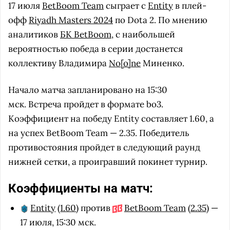
17 июля
BetBoom Team
сыграет с
Entity
в плей-
офф
Riyadh Masters 2024
по Dota 2. По мнению
аналитиков
БК BetBoom
, с наибольшей
вероятностью победа в серии достанется
коллективу Владимира
No[o]ne
Миненко.
Начало матча запланировано на 15:30
мск. Встреча пройдет в формате bo3.
Коэффициент на победу Entity составляет 1.60, а
на успех BetBoom Team — 2.35. Победитель
противостояния пройдет в следующий раунд
нижней сетки, а проигравший покинет турнир.
Коэффициенты на матч:
Entity
(
1.60
) против
BetBoom Team
(
2.35
) —
17 июля, 15:30 мск.