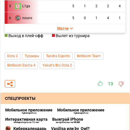
5
L1ga
5
1
2
2
4
6
nouns
5
0
1
4
1
Матчи
Выход в плей-офф
Вылет из турнира
Dota 2
Турниры
Tundra Esports
BetBoom Team
BetBoom Dacha 4
Yakult's Bro Dota 2
13
СПЕЦПРОЕКТЫ
Мобильное приложение
Мобильное приложение
Cybersport.ru
Cybersport.ru
Интерактивная карта
Выиграй iPhone
киберспорта за 15 лет
за прогнозы на MLBB
Киберкалендарь
Vasilisa или by_Owl?