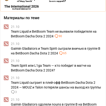
по Миру Танков
За кого сердечко?
The International 2026
выбирай фаворита!
Материалы по теме
21.10
Team Liquid и BetBoom Team не выявили победителя на
BetBoom Dacha Dota 2 2024
90
21.10
Gaimin Gladiators и Team Spirit сыграли вничью в группе В
на BetBoom Dacha Dota 2 2024
65
21.10
Team Spirit или L1ga Team — кто победит в матче на
BetBoom Dacha Dota 2 2024?
21.10
Team Liquid сыграет в плей-офф BetBoom Dacha Dota 2
2024 — MOUZ и Talon потеряли шансы на выход из группы
3
21.10
Gaimin Gladiators одолели nouns в группе B на BetBoom