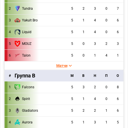
2
Tundra
5
2
3
0
7
3
Yakult Bro
5
1
4
0
6
4
Liquid
5
1
4
0
6
5
MOUZ
5
0
3
2
3
6
Talon
5
0
1
4
1
Матчи
Группа B
#
M
В
Н
П
О
1
Falcons
5
3
2
0
8
2
Spirit
5
1
4
0
6
3
Gladiators
5
2
2
1
6
4
Aurora
5
1
3
1
5