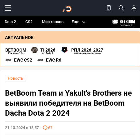
Dota 2
CS2
Мир танков
Еще
АКТУАЛЬНОЕ
BETBOOM
TI 2026
РПЛ 2026-2027
Реклама 18+
по Dota 2
таблица и расписание
EWC CS2
EWC R6
Новость
BetBoom Team и Yakult's Brothers не
выявили победителя на BetBoom
Dacha Dota 2 2024
21.10.2024 в 18:57
67