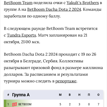
BetBoom Team
поделила очки с
Yakult's Brothers
в
группе A на
BetBoom Dacha Dota 2 2024
. Команды
заработали по одному баллу.
В следующем раунде BetBoom Team встретится
с
Tundra Esports
. Матч запланирован на 21
октября, 21:00 мск.
BetBoom Dacha Dota 2 2024 проходит с 19 по 26
октября в Белграде, Сербия. Коллективы
разыгрывают призовой фонд в размере миллиона
долларов. За расписанием и результатами
турнира можно следить в
репортаже
.
Группа A
#
M
В
Н
П
О
1
BETBOOM
5
2
3
0
7