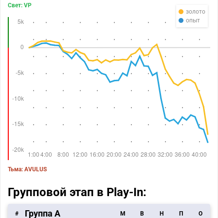
Свет: VP
золото
опыт
Тьма: AVULUS
Групповой этап в Play-In:
Группа A
#
M
В
Н
П
О