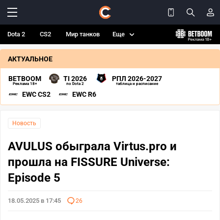
Dota 2
CS2
Мир танков
Еще
АКТУАЛЬНОЕ
BETBOOM
TI 2026
РПЛ 2026-2027
Реклама 18+
по Dota 2
таблица и расписание
EWC CS2
EWC R6
Новость
AVULUS обыграла Virtus.pro и
прошла на FISSURE Universe:
Episode 5
18.05.2025 в 17:45
26