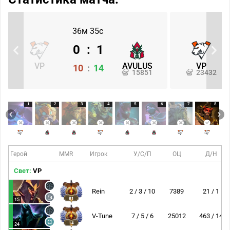
36м 35с
0
:
1
VP
AVULUS
VP
10
:
14
15851
23432
1
2
3
4
5
6
7
8
Герой
MMR
Игрок
У/С/П
ОЦ
Д/Н
Свет:
VP
Rein
2 / 3 / 10
7389
21 / 1
81
15
V-Tune
7 / 5 / 6
25012
463 / 14
14
24