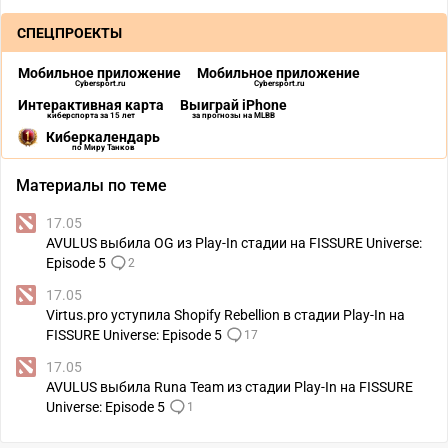
СПЕЦПРОЕКТЫ
Мобильное приложение
Мобильное приложение
Cybersport.ru
Cybersport.ru
Интерактивная карта
Выиграй iPhone
киберспорта за 15 лет
за прогнозы на MLBB
Киберкалендарь
по Миру Танков
Материалы по теме
17.05
AVULUS выбила OG из Play-In стадии на FISSURE Universe:
Episode 5
2
17.05
Virtus.pro уступила Shopify Rebellion в стадии Play-In на
FISSURE Universe: Episode 5
17
17.05
AVULUS выбила Runa Team из стадии Play-In на FISSURE
Universe: Episode 5
1