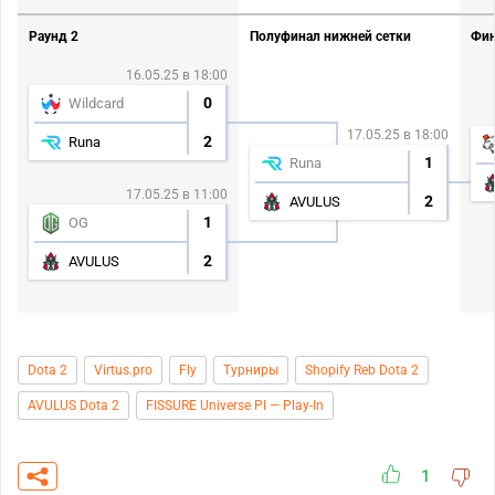
Раунд 2
Полуфинал нижней сетки
Фин
16.05.25 в 18:00
0
Wildcard
17.05.25 в 18:00
2
Runa
1
Runa
17.05.25 в 11:00
2
AVULUS
1
OG
2
AVULUS
Dota 2
Virtus.pro
Fly
Турниры
Shopify Reb Dota 2
AVULUS Dota 2
FISSURE Universe PI — Play-In
1