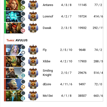
Antares
4 / 3 / 8
11145
77 / 2
120
17
Lorenof
4 / 2 / 7
19724
414 / 6
21
23
Daxak
2 / 3 / 5
19932
292 / 11
46
21
Тьма:
AVULUS
Fly
2 / 5 / 10
9648
74 / 2
95
17
Xibbe
4 / 2 / 10
17903
288 / 5
143
21
Smiling
2 / 0 / 7
29676
514 / 4
Knight
232
25
dEsire
4 / 11 / 6
9497
72 / 0
58
17
Mo13ei
4 / 1 / 8
38507
663 / 6
117
26