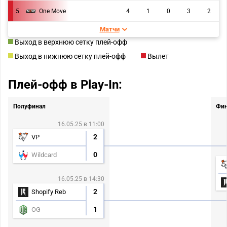
5
One Move
4
1
0
3
2
Матчи
Выход в верхнюю сетку плей-офф
Выход в нижнюю сетку плей-офф
Вылет
Плей-офф в Play-In:
Полуфинал
Фин
16.05.25 в 11:00
2
VP
0
Wildcard
16.05.25 в 14:30
2
Shopify Reb
1
OG