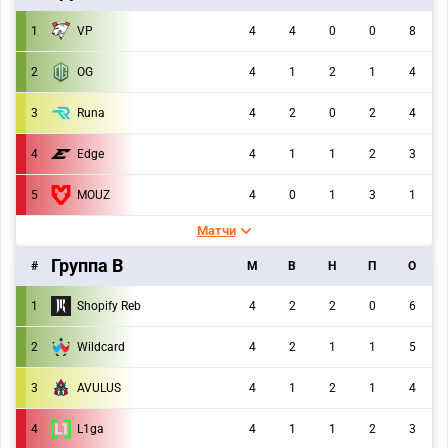
1
VP
4
4
0
0
8
2
OG
4
1
2
1
4
3
Runa
4
2
0
2
4
4
Edge
4
1
1
2
3
5
MOUZ
4
0
1
3
1
Матчи
Группа B
#
M
В
Н
П
О
1
Shopify Reb
4
2
2
0
6
2
Wildcard
4
2
1
1
5
3
AVULUS
4
1
2
1
4
4
L1ga
4
1
1
2
3