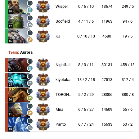
Wisper
0 / 6 / 10
13674
249 / 5
11
20
Scofield
4 / 11 / 6
11963
94 / 6
173
17
KJ
0 / 10 / 13
4580
19 / 5
162
16
Тьма:
Aurora
Nightfall
8 / 3 / 11
30131
458 / 13
1
27
kiyotaka
13 / 2 / 18
27513
317 / 4
303
25
TORONTOTOKYO
5 / 2 / 29
28306
380 / 8
90
26
Mira
6 / 6 / 27
14609
55 / 6
201
21
Panto
6 / 7 / 24
15633
50 / 2
111
19