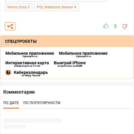
Heroic Dota 2
PGL Wallachia Season 4
3
СПЕЦПРОЕКТЫ
Мобильное приложение
Мобильное приложение
Cybersport.ru
Cybersport.ru
Интерактивная карта
Выиграй iPhone
киберспорта за 15 лет
за прогнозы на MLBB
Киберкалендарь
по Миру Танков
Комментарии
ПО ДАТЕ
ПО ПОПУЛЯРНОСТИ