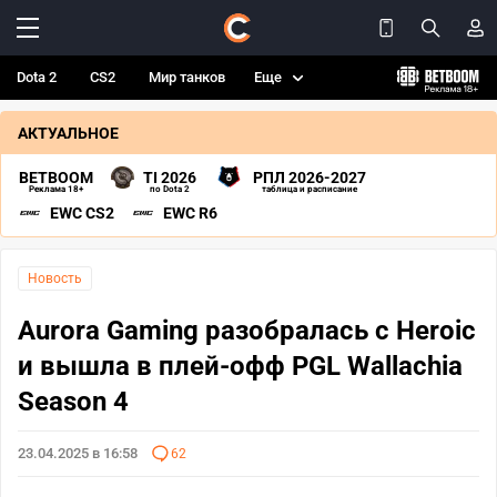
Dota 2
CS2
Мир танков
Еще
АКТУАЛЬНОЕ
BETBOOM
TI 2026
РПЛ 2026-2027
Реклама 18+
по Dota 2
таблица и расписание
EWC CS2
EWC R6
Новость
Aurora Gaming разобралась с Heroic
и вышла в плей-офф PGL Wallachia
Season 4
23.04.2025 в 16:58
62