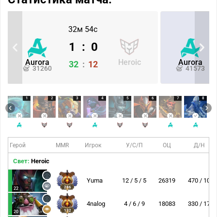
32м 54с
1
:
0
Aurora
Heroic
Aurora
32
:
12
31260
41573
1
2
3
4
5
6
7
8
Герой
MMR
Игрок
У/С/П
ОЦ
Д/Н
Свет:
Heroic
Yuma
12 / 5 / 5
26319
470 / 10
286
22
4nalog
4 / 6 / 9
18083
330 / 17
132
20