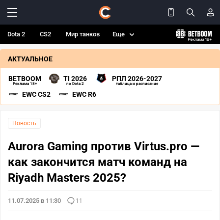
Dota 2
CS2
Мир танков
Еще
АКТУАЛЬНОЕ
BETBOOM
TI 2026
РПЛ 2026-2027
Реклама 18+
по Dota 2
таблица и расписание
EWC CS2
EWC R6
Новость
Aurora Gaming против Virtus.pro —
как закончится матч команд на
Riyadh Masters 2025?
11.07.2025 в 11:30
11