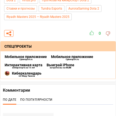
Dota 2
Virtus.pro
Прогнозы на киберспорт Dota 2
Ставки и прогнозы
Tundra Esports
AuroraGaming Dota 2
Riyadh Masters 2025 — Riyadh Masters 2025
0
СПЕЦПРОЕКТЫ
Мобильное приложение
Мобильное приложение
Cybersport.ru
Cybersport.ru
Интерактивная карта
Выиграй iPhone
киберспорта за 15 лет
за прогнозы на MLBB
Киберкалендарь
по Миру Танков
Комментарии
ПО ДАТЕ
ПО ПОПУЛЯРНОСТИ