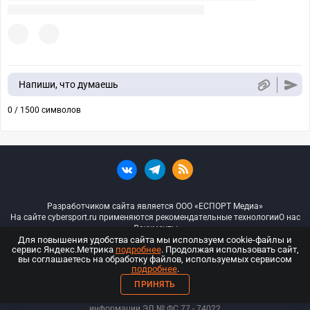
Напиши, что думаешь
0 / 1500 символов
Разработчиком сайта является ООО «ЕСПОРТ Медиа»
На сайте cybersport.ru применяются рекомендательные технологии
О нас
Документы
Для повышения удобства сайта мы используем cookie-файлы и
сервис Яндекс.Метрика
подробнее
. Продолжая использовать сайт,
© ООО «Киберспорт.ру» — Все права защищены
вы соглашаетесь на обработку файлов, используемых сервисом
подробнее
.
18+
ПРИНЯТЬ
ООО «Киберспорт.ру». Свидетельство о регистрации средств массовой
информации ЭЛ № ФС 77 - 74
022