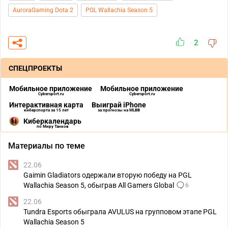
AuroraGaming Dota 2
PGL Wallachia Season 5
2
СПЕЦПРОЕКТЫ
Мобильное приложение
Мобильное приложение
Cybersport.ru
Cybersport.ru
Интерактивная карта
Выиграй iPhone
киберспорта за 15 лет
за прогнозы на MLBB
Киберкалендарь
по Миру Танков
Материалы по теме
22.06
Gaimin Gladiators одержали вторую победу на PGL
Wallachia Season 5, обыграв All Gamers Global
6
22.06
Tundra Esports обыграла AVULUS на групповом этапе PGL
Wallachia Season 5