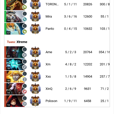
TORONTOTOKYO
5 / 1 / 11
20826
300 / 8
90
22
Mira
3 / 6 / 16
12600
55 / 1
201
19
Panto
0 / 4 / 15
10632
103 / 1
111
17
Тьма:
Xtreme
Ame
5 / 2 / 3
20764
354 / 16
85
22
Xm
4 / 8 / 2
12202
201 / 9
48
18
Xxs
1 / 5 / 8
14904
257 / 7
269
18
XinQ
2 / 6 / 9
9631
71 / 2
706
14
Poloson
1 / 9 / 11
6458
25 / 1
50
13