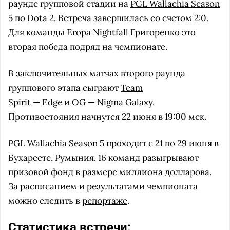
раунде групповой стадии на
PGL Wallachia Season
5
по Dota 2. Встреча завершилась со счетом 2:0.
Для команды Егора
Nightfall
Григоренко это
вторая победа подряд на чемпионате.
В заключительных матчах второго раунда
группового этапа сыграют
Team
Spirit
—
Edge
и
OG
—
Nigma Galaxy
.
Противостояния начнутся 22 июня в 19:00 мск.
PGL Wallachia Season 5 проходит с 21 по 29 июня в
Бухаресте, Румыния. 16 команд разыгрывают
призовой фонд в размере миллиона долларова.
За расписанием и результатами чемпионата
можно следить в
репортаже
.
Статистика встречи: