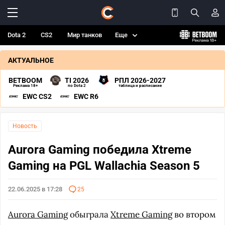
Dota 2
CS2
Мир танков
Еще
АКТУАЛЬНОЕ
BETBOOM
TI 2026
РПЛ 2026-2027
Реклама 18+
по Dota 2
таблица и расписание
EWC CS2
EWC R6
Новость
Aurora Gaming победила Xtreme
Gaming на PGL Wallachia Season 5
22.06.2025 в 17:28
25
Aurora Gaming
обыграла
Xtreme Gaming
во втором