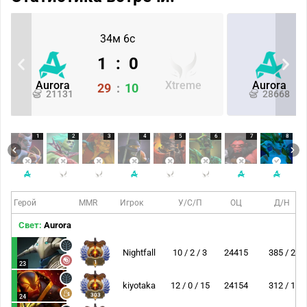
34м 6с
1
:
0
Aurora
Xtreme
Aurora
29
:
10
21131
28668
1
2
3
4
5
6
7
8
Герой
MMR
Игрок
У/С/П
ОЦ
Д/Н
Свет:
Aurora
Nightfall
10 / 2 / 3
24415
385 / 2
1
23
kiyotaka
12 / 0 / 15
24154
312 / 1
303
24