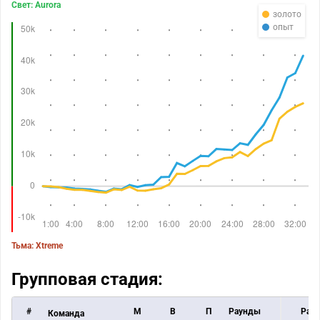
Свет: Aurora
золото
опыт
Тьма: Xtreme
Групповая стадия:
#
M
В
П
Раунды
Раун
Команда