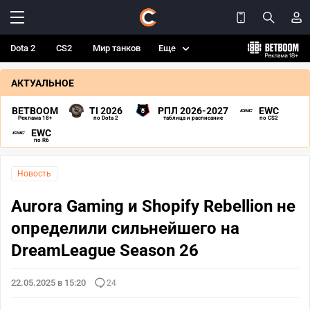
Dota 2
CS2
Мир танков
Еще
АКТУАЛЬНОЕ
BETBOOM
TI 2026
РПЛ 2026-2027
EWC
Реклама 18+
по Dota 2
таблица и расписание
по CS2
EWC
по R6
Новость
Aurora Gaming и Shopify Rebellion не
определили сильнейшего на
DreamLeague Season 26
22.05.2025 в 15:20
24