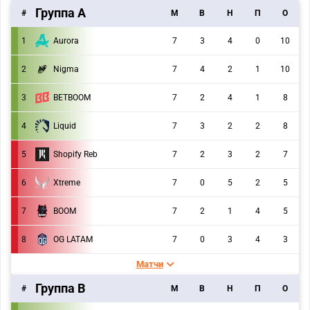
Группа А
#
M
В
Н
П
О
1
Aurora
7
3
4
0
10
2
Nigma
7
4
2
1
10
3
BETBOOM
7
2
4
1
8
4
Liquid
7
3
2
2
8
5
Shopify Reb
7
2
3
2
7
6
Xtreme
7
0
5
2
5
7
BOOM
7
2
1
4
5
8
OG LATAM
7
0
3
4
3
Матчи
Группа В
#
M
В
Н
П
О