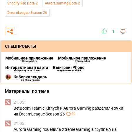
Shopify Reb Dota 2
AuroraGaming Dota 2
DreamLeague Season 26
1
СПЕЦПРОЕКТЫ
Мобильное приложение
Мобильное приложение
Cybersport.ru
Cybersport.ru
Интерактивная карта
Выиграй iPhone
киберспорта за 15 лет
за прогнозы на MLBB
Киберкалендарь
по Миру Танков
Материалы по теме
21.05
BetBoom Team с Kiritych и Aurora Gaming разделили очки
на DreamLeague Season 26
29
21.05
Aurora Gaming победила Xtreme Gaming в группе А на