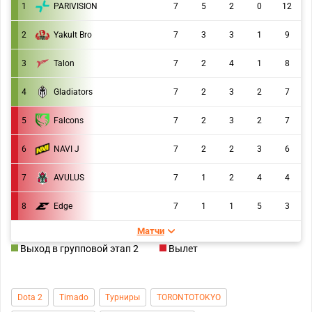
1
PARIVISION
7
5
2
0
12
2
Yakult Bro
7
3
3
1
9
3
Talon
7
2
4
1
8
4
Gladiators
7
2
3
2
7
5
Falcons
7
2
3
2
7
6
NAVI J
7
2
2
3
6
7
AVULUS
7
1
2
4
4
8
Edge
7
1
1
5
3
Матчи
Выход в групповой этап 2
Вылет
Dota 2
Timado
Турниры
TORONTOTOKYO