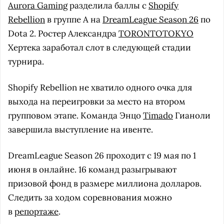
Aurora Gaming
разделила баллы с
Shopify
Rebellion
в группе A на
DreamLeague Season 26
по
Dota 2. Ростер Александра
TORONTOTOKYO
Хертека заработал слот в следующей стадии
турнира.
Shopify Rebellion не хватило одного очка для
выхода на переигровки за место на втором
групповом этапе. Команда Энцо
Timado
Гианоли
завершила выступление на ивенте.
DreamLeague Season 26 проходит с 19 мая по 1
июня в онлайне. 16 команд разыгрывают
призовой фонд в размере миллиона долларов.
Следить за ходом соревнования можно
в
репортаже
.