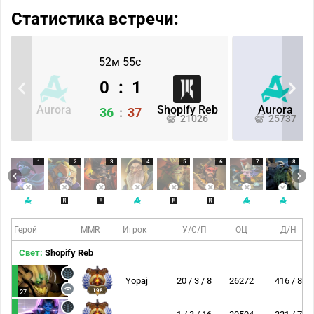
Статистика встречи:
52м 55с
0
:
1
Aurora
Shopify Reb
Aurora
36
:
37
21026
25737
1
2
3
4
5
6
7
8
Герой
MMR
Игрок
У/С/П
ОЦ
Д/Н
Свет:
Shopify Reb
Yopaj
20 / 3 / 8
26272
416 / 8
198
27