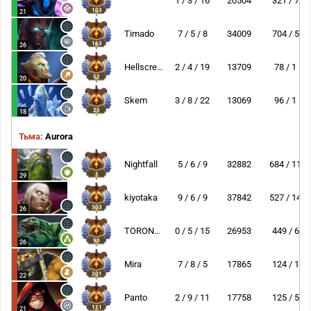
1 / 3 / 16
20504
321 / 7
103
21
Timado
7 / 5 / 8
34009
704 / 5
163
26
Hellscream
2 / 4 / 19
13709
78 / 1
52
20
Skem
3 / 8 / 22
13069
96 / 1
25
18
Тьма:
Aurora
Nightfall
5 / 6 / 9
32882
684 / 11
1
29
kiyotaka
9 / 6 / 9
37842
527 / 14
303
26
TORONTOTOKYO
0 / 5 / 15
26953
449 / 6
90
26
Mira
7 / 8 / 5
17865
124 / 1
201
22
Panto
2 / 9 / 11
17758
125 / 5
111
21