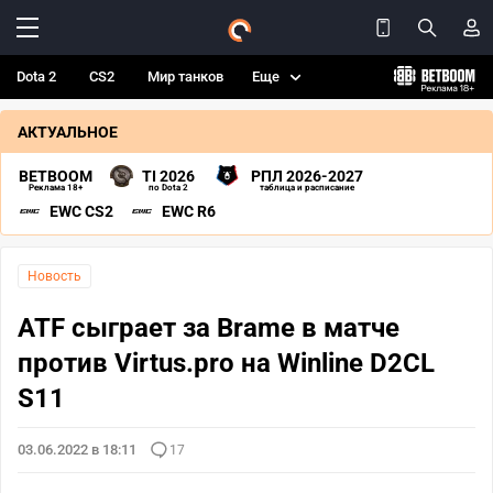
Dota 2
CS2
Мир танков
Еще
АКТУАЛЬНОЕ
BETBOOM
TI 2026
РПЛ 2026-2027
Реклама 18+
по Dota 2
таблица и расписание
EWC CS2
EWC R6
Новость
ATF сыграет за Brame в матче
против Virtus.pro на Winline D2CL
S11
03.06.2022 в 18:11
17