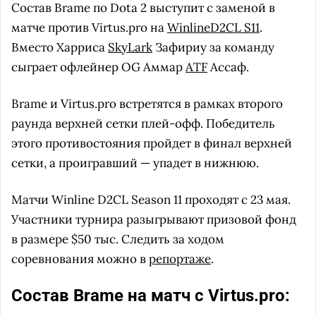
Состав Brame по Dota 2 выступит с заменой в
матче против Virtus.pro на
WinlineD2CL S11
.
Вместо Харриса
SkyLark
Зафириу за команду
сыграет офлейнер OG Аммар
ATF
Ассаф.
Brame и Virtus.pro встретятся в рамках второго
раунда верхней сетки плей-офф. Победитель
этого противостояния пройдет в финал верхней
сетки, а проигравший — упадет в нижнюю.
Матчи Winline D2CL Season 11 проходят с 23 мая.
Участники турнира разыгрывают призовой фонд
в размере $50 тыс. Следить за ходом
соревнования можно в
репортаже
.
Состав Brame на матч с Virtus.pro: