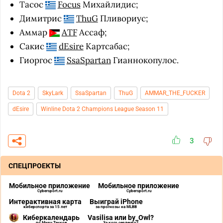
Тасос
Focus
Михайлидис;
Димитрис
ThuG
Пливориус;
Аммар
ATF
Ассаф;
Сакис
dEsire
Картсабас;
Гиоргос
SsaSpartan
Гианнокопулос.
Dota 2
SkyLark
SsaSpartan
ThuG
AMMAR_THE_FUCKER
dEsire
Winline Dota 2 Champions League Season 11
3
СПЕЦПРОЕКТЫ
Мобильное приложение
Мобильное приложение
Cybersport.ru
Cybersport.ru
Интерактивная карта
Выиграй iPhone
киберспорта за 15 лет
за прогнозы на MLBB
Киберкалендарь
Vasilisa или by_Owl?
по Миру Танков
За кого сердечко?