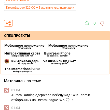
DreamLeague S26 CQ — Закрытые квалификации
0
СПЕЦПРОЕКТЫ
Мобильное приложение
Мобильное приложение
Cybersport.ru
Cybersport.ru
Интерактивная карта
Выиграй iPhone
киберспорта за 15 лет
за прогнозы на MLBB
Киберкалендарь
Vasilisa или by_Owl?
по Миру Танков
За кого сердечко?
The International 2026
выбирай фаворита!
Материалы по теме
01.04
Aurora Gaming одержала победу над 1win Team в
отборочных на DreamLeague S26
15
01.04