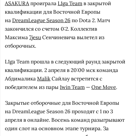
ASAKURA
проиграла
L1ga Team
в закрытой
квалификации для Восточной Европы
на
DreamLeague Season 26
по Dota 2. Матч
закончился со счетом 0:2. Коллектив
Максима
7jesu
Сенчиневича вылетел из
отборочных.
L1ga Team прошла в следующий раунд закрытой
квалификации. 2 апреля в 20:00 мск команда
Абдималика
Malik
Сайлау встретится с
победителем из пары
1win Team
—
One Move
.
Закрытые отборочные для Восточной Европы
на DreamLeague Season 26 проходят с 1 по 3
апреля в онлайне. Восемь команд разыгрывают
один слот на основном этапе турнира. За