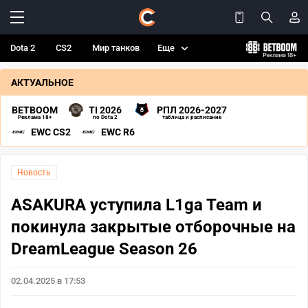
Dota 2
CS2
Мир танков
Еще
АКТУАЛЬНОЕ
BETBOOM
TI 2026
РПЛ 2026-2027
Реклама 18+
по Dota 2
таблица и расписание
EWC CS2
EWC R6
Новость
ASAKURA уступила L1ga Team и
покинула закрытые отборочные на
DreamLeague Season 26
02.04.2025 в 17:53