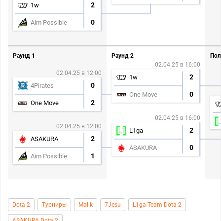
2
1w
0
Aim Possible
Раунд 1
Раунд 2
Пол
02.04.25 в 16:00
02.04.25 в 12:00
2
1w
0
4Pirates
0
One Move
2
One Move
02.04.25 в 16:00
02.04.25 в 12:00
2
L1ga
2
ASAKURA
0
ASAKURA
1
Aim Possible
Dota 2
Турниры
Malik
7Jesu
L1ga Team Dota 2
ASAKURA Dota 2