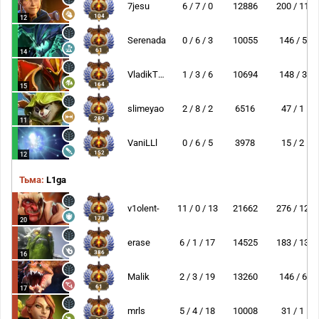
7jesu
6 / 7 / 0
12886
200 / 11
104
12
Serenada
0 / 6 / 3
10055
146 / 5
61
14
VladikTheHtiviy
1 / 3 / 6
10694
148 / 3
164
15
slimeyao
2 / 8 / 2
6516
47 / 1
289
11
VaniLLl
0 / 6 / 5
3978
15 / 2
152
12
Тьма:
L1ga
v1olent-
11 / 0 / 13
21662
276 / 12
178
20
erase
6 / 1 / 17
14525
183 / 13
386
16
Malik
2 / 3 / 19
13260
146 / 6
61
17
mrls
5 / 4 / 18
10008
31 / 1