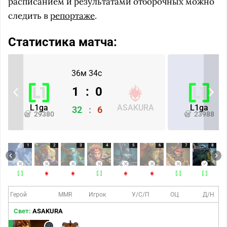
расписанием и результатами отборочных можно
следить в
репортаже
.
Статистика матча:
36м 34с
1
:
0
L1ga
ASAKURA
L1ga
32
:
6
29380
23988
1
2
3
4
5
6
7
8
Герой
MMR
Игрок
У/С/П
ОЦ
Д/Н
Свет:
ASAKURA