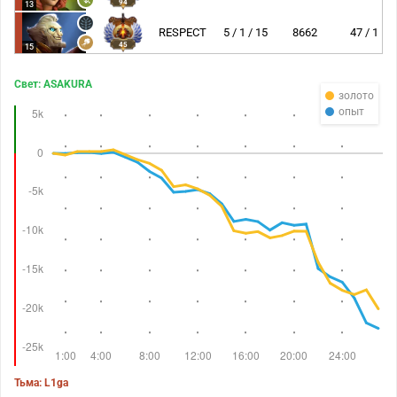
94
13
RESPECT
5 / 1 / 15
8662
47 / 1
45
15
Свет: ASAKURA
золото
опыт
Тьма: L1ga