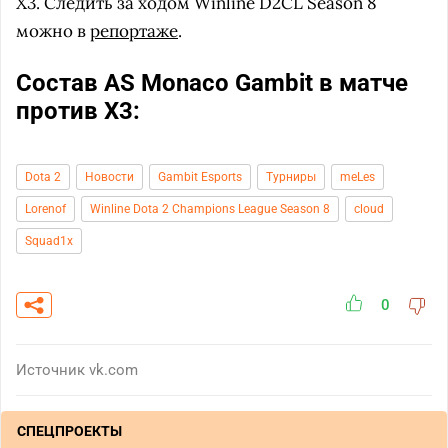
X3. Следить за ходом Winline D2CL Season 8
можно в
репортаже
.
Состав AS Monaco Gambit в матче
против X3:
Dota 2
Новости
Gambit Esports
Турниры
meLes
Lorenof
Winline Dota 2 Champions League Season 8
cloud
Squad1x
0
Источник
vk.com
СПЕЦПРОЕКТЫ