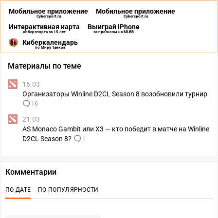
Мобильное приложение
Мобильное приложение
Cybersport.ru
Cybersport.ru
Интерактивная карта
Выиграй iPhone
киберспорта за 15 лет
за прогнозы на MLBB
Киберкалендарь
по Миру Танков
Материалы по теме
16.03
Организаторы Winline D2CL Season 8 возобновили турнир
16
21.03
AS Monaco Gambit или X3 — кто победит в матче на Winline
D2CL Season 8?
1
Комментарии
ПО ДАТЕ
ПО ПОПУЛЯРНОСТИ