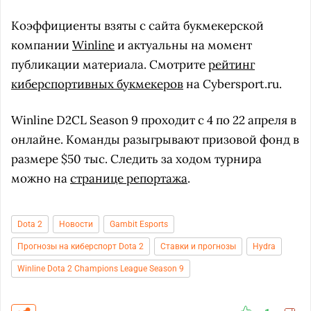
Коэффициенты взяты с сайта букмекерской
компании
Winline
и актуальны на момент
публикации материала. Смотрите
рейтинг
киберспортивных букмекеров
на Cybersport.ru.
Winline D2CL Season 9 проходит с 4 по 22 апреля в
онлайне. Команды разыгрывают призовой фонд в
размере $50 тыс. Следить за ходом турнира
можно на
странице репортажа
.
Dota 2
Новости
Gambit Esports
Прогнозы на киберспорт Dota 2
Ставки и прогнозы
Hydra
Winline Dota 2 Champions League Season 9