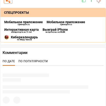
1
СПЕЦПРОЕКТЫ
Мобильное приложение
Мобильное приложение
Cybersport.ru
Cybersport.ru
Интерактивная карта
Выиграй iPhone
киберспорта за 15 лет
за прогнозы на MLBB
Киберкалендарь
по Миру Танков
Комментарии
ПО ДАТЕ
ПО ПОПУЛЯРНОСТИ