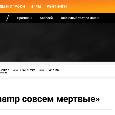
ДЫ И ИГРОКИ
ИГРЫ
РЕЙТИНГИ
Прогнозы
Косплей
Токсичный тест по Dota 2
-2027
EWC CS2
EWC R6
писание
Champ совсем мертвые»