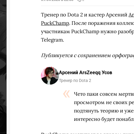
Тренер по Dota 2 и кастер Арсений
A
PuckChamp
. После поражения коллек
участникам PuckChamp нужно разобра
Telegram.
Публикуется с сохранением орфогра
Арсений ArsZeeqq Усов
Тренер по Dota 2
Чето паки совсем мертв
просмотром не своих реп
подтянуть теорию и уже 
интересно будет понаблю