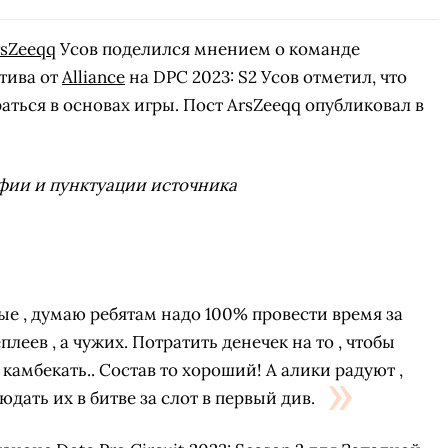
rsZeeqq
Усов поделился мнением о команде
тива от
Alliance
на DPC 2023: S2 Усов отметил, что
ться в основах игры. Пост ArsZeeqq опубликовал в
фии и пунктуации источника
ые , думаю ребятам надо 100% провести время за
леев , а чужих. Потратить денечек на то , чтобы
камбекать.. Состав то хороший! А алики радуют ,
дать их в битве за слот в первый див.