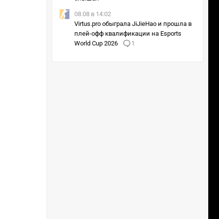
08.08 в 14:02
Virtus.pro обыграла JiJieHao и прошла в
плей-офф квалификации на Esports
World Cup 2026
1