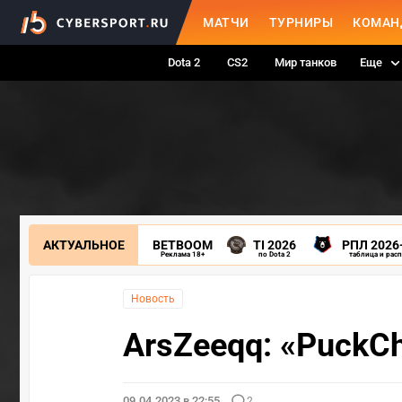
МАТЧИ
ТУРНИРЫ
КОМАН
Dota 2
CS2
Мир танков
Еще
АКТУАЛЬНОЕ
BETBOOM
TI 2026
РПЛ 2026
Реклама 18+
по Dota 2
таблица и рас
Новость
ArsZeeqq: «Puck
09.04.2023 в 22:55
2