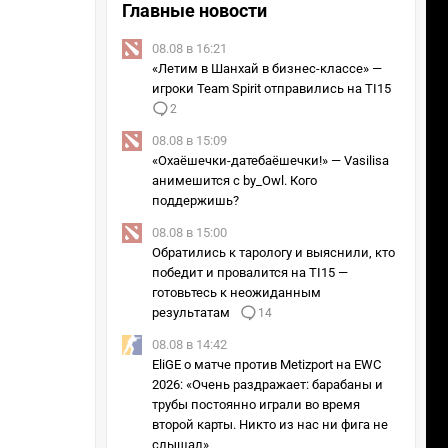
Главные новости
08.08 в 16:21
«Летим в Шанхай в бизнес-классе» —
игроки Team Spirit отправились на TI15
2
08.08 в 15:09
«Охаёшечки-датебаёшечки!» — Vasilisa
анимешится с by_Owl. Кого
поддержишь?
08.08 в 15:00
Обратились к тарологу и выяснили, кто
победит и провалится на TI15 —
готовьтесь к неожиданным
результатам
14
08.08 в 14:42
EliGE о матче против Metizport на EWC
2026: «Очень раздражает: барабаны и
трубы постоянно играли во время
второй карты. Никто из нас ни фига не
слышал»