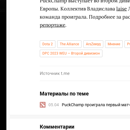
PuckChamp выступает во втором див
Европы. Коллектив Владислава
laise
Л
команда проиграла. Подробнее за ра
репортаже
.
Dota 2
The Alliance
ArsZeeqq
Мнение
P
DPC 2023 WEU — Второй дивизион
Источник
t.me
Материалы по теме
05.04
PuckChamp проиграла первый матч 
Комментарии