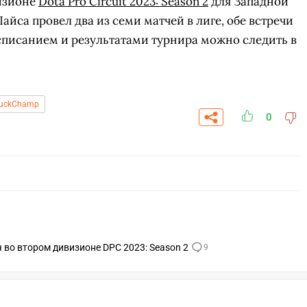
изионе
Dota Pro Circuit 2023: Season 2
для Западной
айса провел два из семи матчей в лиге, обе встречи
списанием и результатами турнира можно следить в
uckChamp
0
СК
ПЕРЕЙТИ
ВЫБРАТЬ
во втором дивизионе DPC 2023: Season 2
9
A