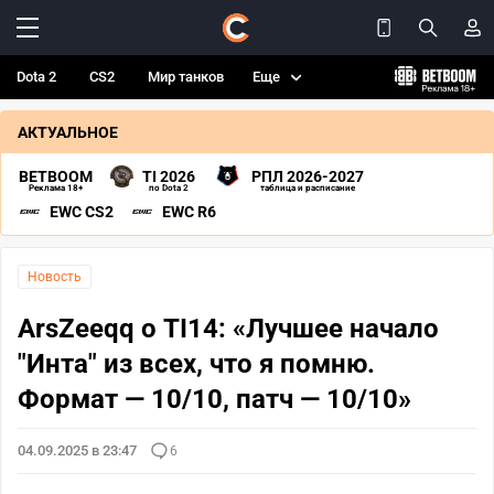
Dota 2
CS2
Мир танков
Еще
АКТУАЛЬНОЕ
BETBOOM
TI 2026
РПЛ 2026-2027
Реклама 18+
по Dota 2
таблица и расписание
EWC CS2
EWC R6
Новость
ArsZeeqq о TI14: «Лучшее начало
"Инта" из всех, что я помню.
Формат — 10/10, патч — 10/10»
04.09.2025 в 23:47
6