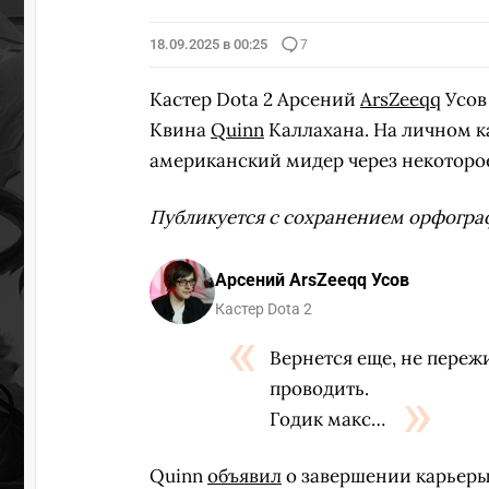
18.09.2025 в 00:25
7
Кастер Dota 2 Арсений
ArsZeeqq
Усов
Квина
Quinn
Каллахана. На личном ка
американский мидер через некоторо
Публикуется с сохранением орфогра
Арсений ArsZeeqq Усов
Кастер Dota 2
Вернется еще, не переж
проводить.
Годик макс…
Quinn
объявил
о завершении карьеры 