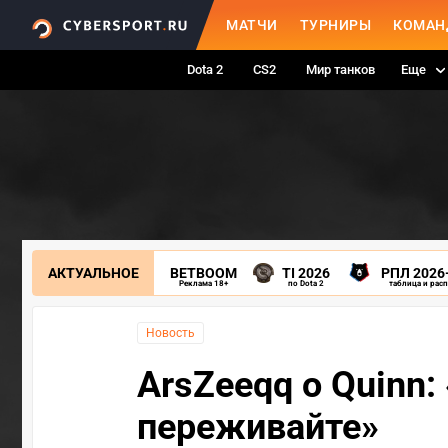
МАТЧИ
ТУРНИРЫ
КОМАН
Dota 2
CS2
Мир танков
Еще
АКТУАЛЬНОЕ
BETBOOM
TI 2026
РПЛ 2026
Реклама 18+
по Dota 2
таблица и рас
Новость
ArsZeeqq о Quinn:
переживайте»