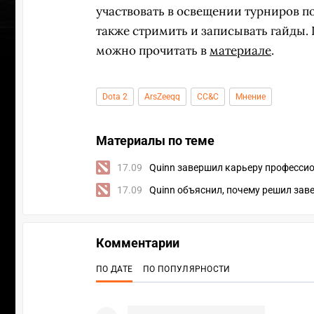
участвовать в освещении турниров по
также стримить и записывать гайды.
можно прочитать в
материале
.
Dota 2
ArsZeeqq
CC&C
Мнение
Материалы по теме
17.09
Quinn завершил карьеру професси
17.09
Quinn объяснил, почему решил зав
Комментарии
УЧАСТВ
ПО ДАТЕ
ПО ПОПУЛЯРНОСТИ