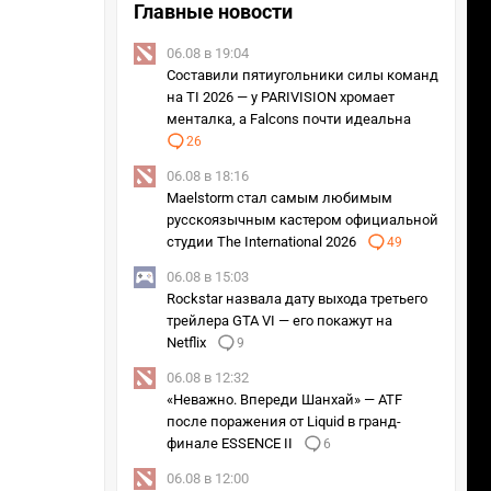
Главные новости
06.08 в 19:04
Составили пятиугольники силы команд
на TI 2026 — у PARIVISION хромает
менталка, а Falcons почти идеальна
26
06.08 в 18:16
Maelstorm стал самым любимым
русскоязычным кастером официальной
студии The International 2026
49
06.08 в 15:03
Rockstar назвала дату выхода третьего
трейлера GTA VI — его покажут на
Netflix
9
06.08 в 12:32
«Неважно. Впереди Шанхай» — ATF
после поражения от Liquid в гранд-
финале ESSENCE II
6
06.08 в 12:00