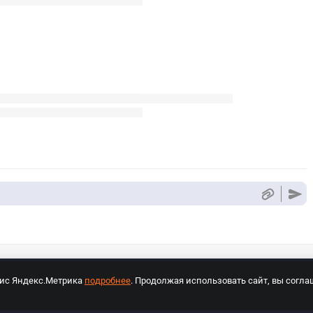
вис Яндекс.Метрика
подробнее
. Продолжая использовать сайт, вы согла
СПОРТ Медиа»
На сайте cybersport.ru применяются рекомендательные техноло