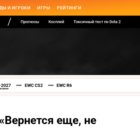
ДЫ И ИГРОКИ
ИГРЫ
РЕЙТИНГИ
Прогнозы
Косплей
Токсичный тест по Dota 2
-2027
EWC CS2
EWC R6
писание
 «Вернется еще, не