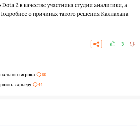
 Dota 2 в качестве участника студии аналитики, а
 Подробнее о причинах такого решения Каллахана
3
онального игрока
80
ершить карьеру
44
СКАЧАТЬ НА
СК
ОВАТЬ
ЗАБРАТЬ
ANDROID