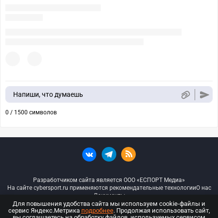
Напиши, что думаешь
0 / 1500 символов
Разработчиком сайта является ООО «ЕСПОРТ Медиа»
На сайте cybersport.ru применяются рекомендательные технологии
О нас
Документы
Для повышения удобства сайта мы используем cookie-файлы и
сервис Яндекс.Метрика
подробнее
. Продолжая использовать сайт,
© ООО «Киберспорт.ру» — Все права защищены
вы соглашаетесь на обработку файлов, используемых сервисом