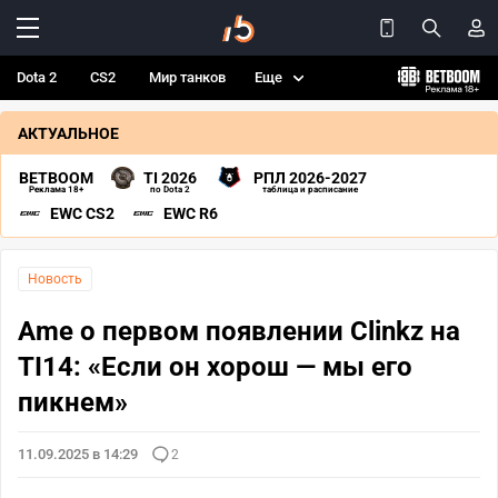
Dota 2
CS2
Мир танков
Еще
АКТУАЛЬНОЕ
BETBOOM
TI 2026
РПЛ 2026-2027
Реклама 18+
по Dota 2
таблица и расписание
EWC CS2
EWC R6
Новость
Ame о первом появлении Clinkz на
TI14: «Если он хорош — мы его
пикнем»
11.09.2025 в 14:29
2