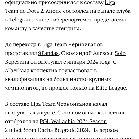
официально присоединился к составу
L1ga
Team
по Dota 2. Анонс состоялся на канале клуба
в Telegram. Ранее киберспортсмен представлял
команду в качестве стендина.
До перехода в L1ga Team Черноиванов
представлял
9Pandas
. С командой Алексея
Solo
Березина он выступал с января 2024 года. С
Alberkaaa коллектив поучаствовал в
квалификациях на большинство крупных
чемпионатов, но прошел только на
Elite League
.
В составе L1ga Team Черноиванов начал
выступать в августе. С его помощью коллектив
отобрался на
PGL Wallachia 2024 Season
2
и
BetBoom Dacha Belgrade 2024
. На первом
турнире команда сыграла с тремя заменами и не