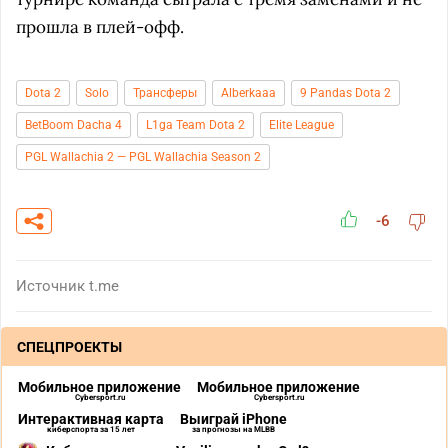
прошла в плей-офф.
Dota 2
Solo
Трансферы
Alberkaaa
9 Pandas Dota 2
BetBoom Dacha 4
L1ga Team Dota 2
Elite League
PGL Wallachia 2 — PGL Wallachia Season 2
-6
Источник
t.me
СПЕЦПРОЕКТЫ
Мобильное приложение
Мобильное приложение
Cybersport.ru
Cybersport.ru
Интерактивная карта
Выиграй iPhone
киберспорта за 15 лет
за прогнозы на MLBB