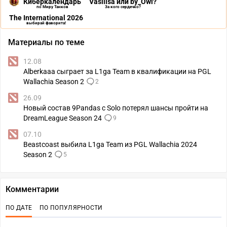
Киберкалендарь
Vasilisa или by_Owl?
по Миру Танков
За кого сердечко?
The International 2026
выбирай фаворита!
Материалы по теме
12.08
Alberkaaa сыграет за L1ga Team в квалификации на PGL
Wallachia Season 2
2
26.09
Новый состав 9Pandas с Solo потерял шансы пройти на
DreamLeague Season 24
9
07.10
Beastcoast выбила L1ga Team из PGL Wallachia 2024
Season 2
5
Комментарии
ПО ДАТЕ
ПО ПОПУЛЯРНОСТИ