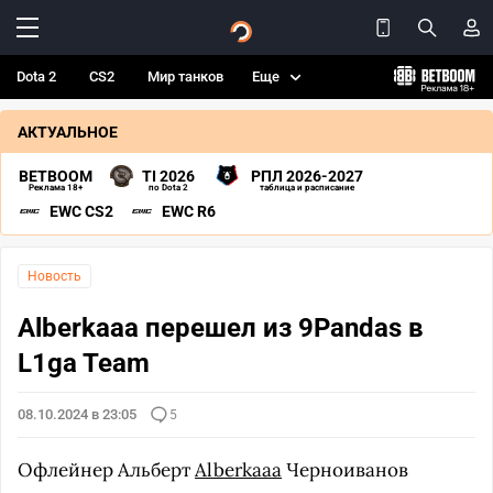
Dota 2
CS2
Мир танков
Еще
АКТУАЛЬНОЕ
BETBOOM
TI 2026
РПЛ 2026-2027
Реклама 18+
по Dota 2
таблица и расписание
EWC CS2
EWC R6
Новость
Alberkaaa перешел из 9Pandas в
L1ga Team
08.10.2024 в 23:05
5
Офлейнер Альберт
Alberkaaa
Черноиванов