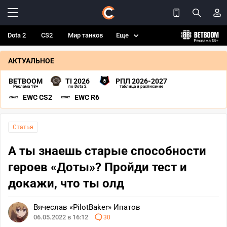
Dota 2
CS2
Мир танков
Еще
АКТУАЛЬНОЕ
BETBOOM
TI 2026
РПЛ 2026-2027
Реклама 18+
по Dota 2
таблица и расписание
EWC CS2
EWC R6
Статья
А ты знаешь старые способности
героев «Доты»? Пройди тест и
докажи, что ты олд
Вячеслав «PilotBaker» Ипатов
06.05.2022 в 16:12
30