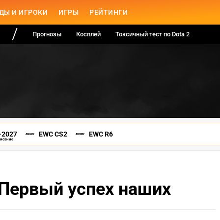
ДЫ И ИГРОКИ
ИГРЫ
РЕЙТИНГИ
Прогнозы
Косплей
Токсичный тест по Dota 2
-2027
EWC CS2
EWC R6
писание
 Первый успех наших