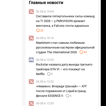
Главные новости
06.08 в 19:04
Составили пятиугольники силы команд
на TI 2026 — у PARIVISION хромает
менталка, а Falcons почти идеальна
26
06.08 в 18:16
Maelstorm стал самым любимым
русскоязычным кастером официальной
студии The International 2026
49
06.08 в 15:03
Rockstar назвала дату выхода третьего
трейлера GTA VI — его покажут на
Netflix
9
06.08 в 12:32
«Неважно. Впереди Шанхай» — ATF
после поражения от Liquid в гранд-
финале ESSENCE II
6
06.08 в 12:00