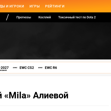
ДЫ И ИГРОКИ
ИГРЫ
РЕЙТИНГИ
Прогнозы
Косплей
Токсичный тест по Dota 2
-2027
EWC CS2
EWC R6
писание
 «Mila» Алиевой