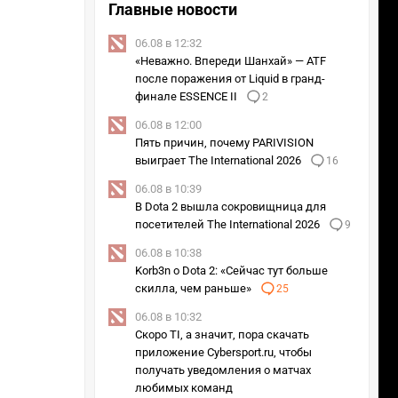
Главные новости
06.08 в 12:32
«Неважно. Впереди Шанхай» — ATF
после поражения от Liquid в гранд-
финале ESSENCE II
2
06.08 в 12:00
Пять причин, почему PARIVISION
выиграет The International 2026
16
06.08 в 10:39
В Dota 2 вышла сокровищница для
посетителей The International 2026
9
06.08 в 10:38
Korb3n о Dota 2: «Сейчас тут больше
скилла, чем раньше»
25
06.08 в 10:32
Скоро TI, а значит, пора скачать
приложение Cybersport.ru, чтобы
получать уведомления о матчах
любимых команд