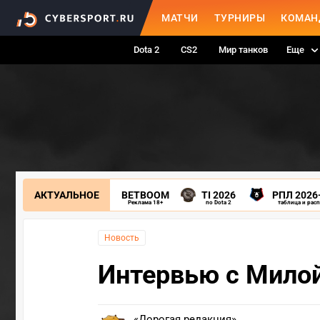
МАТЧИ
ТУРНИРЫ
КОМАН
Dota 2
CS2
Мир танков
Еще
АКТУАЛЬНОЕ
BETBOOM
TI 2026
РПЛ 2026
Реклама 18+
по Dota 2
таблица и рас
Новость
Интервью с Милой
«Дорогая редакция»