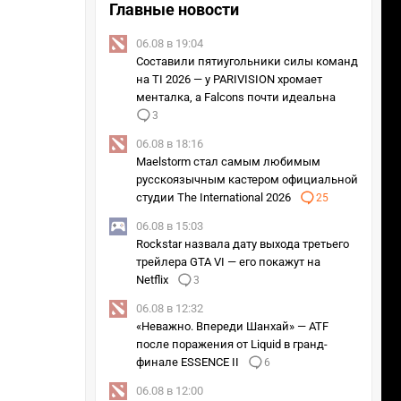
Главные новости
06.08 в 19:04
Составили пятиугольники силы команд
на TI 2026 — у PARIVISION хромает
менталка, а Falcons почти идеальна
3
06.08 в 18:16
Maelstorm стал самым любимым
русскоязычным кастером официальной
студии The International 2026
25
06.08 в 15:03
Rockstar назвала дату выхода третьего
трейлера GTA VI — его покажут на
Netflix
3
06.08 в 12:32
«Неважно. Впереди Шанхай» — ATF
после поражения от Liquid в гранд-
финале ESSENCE II
6
06.08 в 12:00