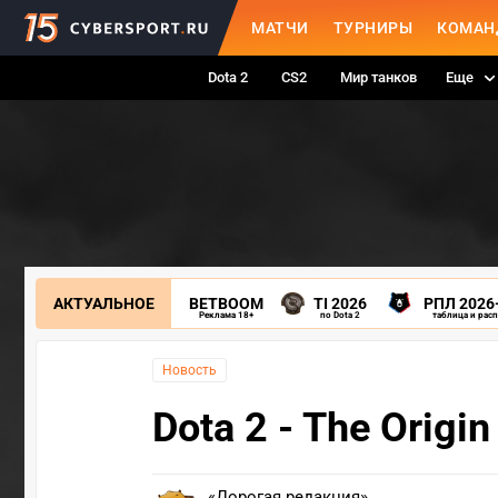
МАТЧИ
ТУРНИРЫ
КОМАН
Dota 2
CS2
Мир танков
Еще
АКТУАЛЬНОЕ
BETBOOM
TI 2026
РПЛ 2026
Реклама 18+
по Dota 2
таблица и рас
Новость
Dota 2 - The Origin
«Дорогая редакция»