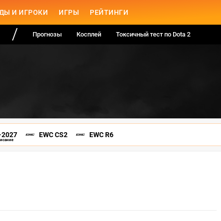
ДЫ И ИГРОКИ
ИГРЫ
РЕЙТИНГИ
Прогнозы
Косплей
Токсичный тест по Dota 2
-2027
EWC CS2
EWC R6
писание