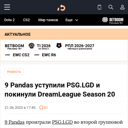
Dota 2
CS2
Мир танков
Еще
АКТУАЛЬНОЕ
BETBOOM
TI 2026
РПЛ 2026-2027
Реклама 18+
по Dota 2
таблица и расписание
EWC CS2
EWC R6
Новость
9 Pandas уступили PSG.LGD и
покинули DreamLeague Season 20
21.06.2023 в 17:40
81
9 Pandas
проиграли
PSG.LGD
во второй групповой