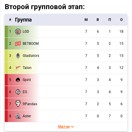
Второй групповой этап:
Группа
#
M
В
П
О
1
LGD
7
6
1
18
2
BETBOOM
7
5
2
15
3
Gladiators
7
5
2
15
4
Talon
7
4
3
12
5
Spirit
7
3
4
9
6
EG
7
3
4
9
9Pandas
7
7
2
5
6
8
Aster
7
0
7
0
Матчи