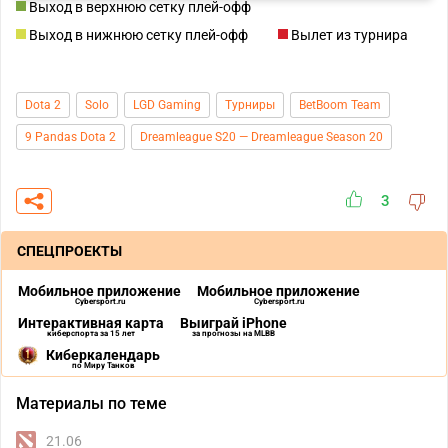
Выход в верхнюю сетку плей-офф
Выход в нижнюю сетку плей-офф
Вылет из турнира
Dota 2
Solo
LGD Gaming
Турниры
BetBoom Team
9 Pandas Dota 2
Dreamleague S20 — Dreamleague Season 20
3
СПЕЦПРОЕКТЫ
Мобильное приложение
Мобильное приложение
Cybersport.ru
Cybersport.ru
Интерактивная карта
Выиграй iPhone
киберспорта за 15 лет
за прогнозы на MLBB
Киберкалендарь
по Миру Танков
Материалы по теме
21.06