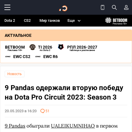
Dota 2
CS2
Мир танков
Еще
АКТУАЛЬНОЕ
BETBOOM
TI 2026
РПЛ 2026-2027
Реклама 18+
по Dota 2
таблица и расписание
EWC CS2
EWC R6
Новость
9 Pandas одержали вторую победу
на Dota Pro Circuit 2023: Season 3
20.05.2023 в 16:20
51
9 Pandas
обыграли
UALEIKUMNIHAO
в первом