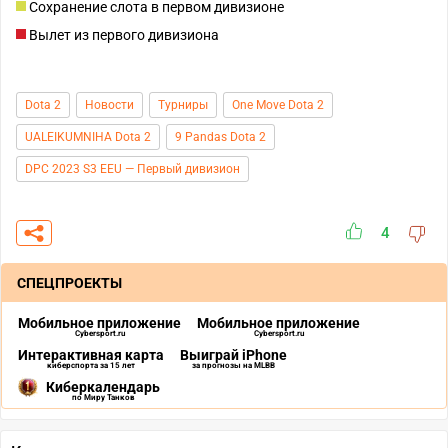
Сохранение слота в первом дивизионе
Вылет из первого дивизиона
Dota 2
Новости
Турниры
One Move Dota 2
UALEIKUMNIHA Dota 2
9 Pandas Dota 2
DPC 2023 S3 EEU — Первый дивизион
4
СПЕЦПРОЕКТЫ
Мобильное приложение
Мобильное приложение
Cybersport.ru
Cybersport.ru
Интерактивная карта
Выиграй iPhone
киберспорта за 15 лет
за прогнозы на MLBB
Киберкалендарь
по Миру Танков