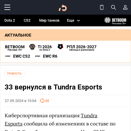
Dota 2
CS2
Мир танков
Еще
АКТУАЛЬНОЕ
BETBOOM
TI 2026
РПЛ 2026-2027
Реклама 18+
по Dota 2
таблица и расписание
EWC CS2
EWC R6
Новость
33 вернулся в Tundra Esports
27.09.2024 в 15:04
48
Киберспортивная организация
Tundra
Esports
сообщила об изменениях в составе по