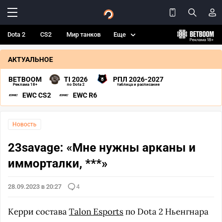
Dota 2
CS2
Мир танков
Еще
АКТУАЛЬНОЕ
BETBOOM
TI 2026
РПЛ 2026-2027
Реклама 18+
по Dota 2
таблица и расписание
EWC CS2
EWC R6
Новость
23savage: «Мне нужны арканы и
имморталки, ***»
28.09.2023 в 20:27
4
Керри состава
Talon Esports
по Dota 2 Ньенгнара