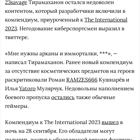
23savage
Тирамаханон остался недоволен
контентом, который разработчики включили в
компендиум, приуроченный к
The International
2023
. Негодование киберспортсмен выразил в
твиттере.
«Мне нужны арканы и имморталки, ***», —
написал Тирамаханон. Ранее новый компендиум
за отсутствие косметических предметов на героев
раскритиковали Роман
RAMZES666
Кушнарёв и
Илья
Yatoro
Мулярчук. Недовольны наполнением
боевого пропуска
остались
также обычные
геймеры.
Компендиум к The International 2023
вышел
в
ночь на 28 сентября. Его обладатели могут
получить доступ к обновленной версии фэнтези-