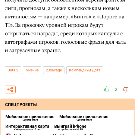
лиги, прогнозам, а также к нескольким новым
активностям — например, «Бинго» и «Дороге на
TI». За прокачку уровней игрокам будут
открываться награды, среди которых капсулы с
автографами игроков, голосовые фразы для чата
и загрузочные экраны.
Dota 2
Мнение
23savage
Компендиум Дота
2
СПЕЦПРОЕКТЫ
Мобильное приложение
Мобильное приложение
Cybersport.ru
Cybersport.ru
Интерактивная карта
Выиграй iPhone
киберспорта за 15 лет
за прогнозы на MLBB