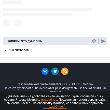
Напиши, что думаешь
0 / 1500 символов
Разработчиком сайта является ООО «ЕСПОРТ Медиа»
На сайте cybersport.ru применяются рекомендательные технологии
О нас
Документы
Для повышения удобства сайта мы используем cookie-файлы и
сервис Яндекс.Метрика
подробнее
. Продолжая использовать сайт,
© ООО «Киберспорт.ру» — Все права защищены
вы соглашаетесь на обработку файлов, используемых сервисом
подробнее
.
18+