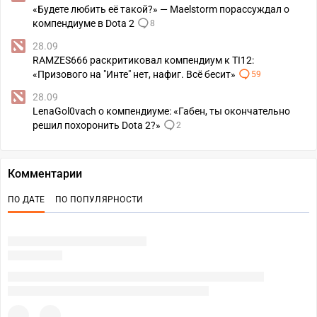
«Будете любить её такой?» — Maelstorm порассуждал о
компендиуме в Dota 2
8
28.09
RAMZES666 раскритиковал компендиум к TI12:
«Призового на "Инте" нет, нафиг. Всё бесит»
59
28.09
LenaGol0vach о компендиуме: «Габен, ты окончательно
решил похоронить Dota 2?»
2
Комментарии
ПО ДАТЕ
ПО ПОПУЛЯРНОСТИ