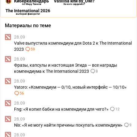
Киберкалендарь
Vasilisa или by_Owl?
по Миру Танков
За кого сердечко?
The International 2026
выбирай фаворита!
Материалы по теме
28.09
Valve выпустила компендиум для Dota 2 к The International
2023
59
28.09
Фразы, капсулы и настоящая Эгида — все награды
компендиума к The International 2023
8
28.09
Yatoro: «Компендиум — 0/10, новый интерфейс — 10/10»
56
28.09
Fng: «Я копил бабки на компендиум для чего?»
12
28.09
Nix: «Я не могу найти причины покупать компендиум»
9
28.09