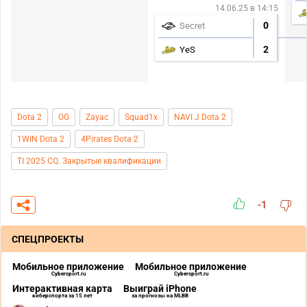
14.06.25 в 14:15
0
Secret
2
YeS
Dota 2
OG
Zayac
Squad1x
NAVI J Dota 2
1WIN Dota 2
4Pirates Dota 2
TI 2025 CQ. Закрытые квалификации
-1
СПЕЦПРОЕКТЫ
Мобильное приложение
Мобильное приложение
Cybersport.ru
Cybersport.ru
Интерактивная карта
Выиграй iPhone
киберспорта за 15 лет
за прогнозы на MLBB