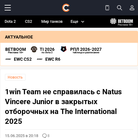
Dota 2
CS2
Мир танков
Еще
АКТУАЛЬНОЕ
BETBOOM
TI 2026
РПЛ 2026-2027
Реклама 18+
по Dota 2
таблица и расписание
EWC CS2
EWC R6
Новость
1win Team не справилась с Natus
Vincere Junior в закрытых
отборочных на The International
2025
15.06.2025 в 20:18
8