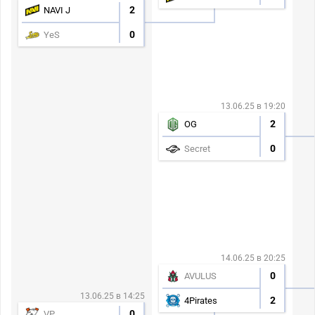
2
NAVI J
0
YeS
13.06.25 в 19:20
2
OG
0
Secret
14.06.25 в 20:25
0
AVULUS
13.06.25 в 14:25
2
4Pirates
0
VP