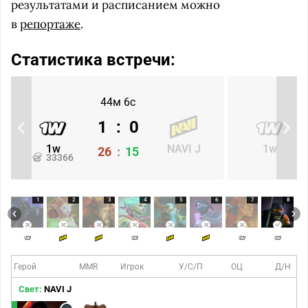
результатами и расписанием можно
в
репортаже
.
Статистика встречи:
44м 6с
1
:
0
1w
NAVI J
1w
26
:
15
33366
1
2
3
4
5
6
7
8
Герой
MMR
Игрок
У/С/П
ОЦ
Д/Н
Свет:
NAVI J