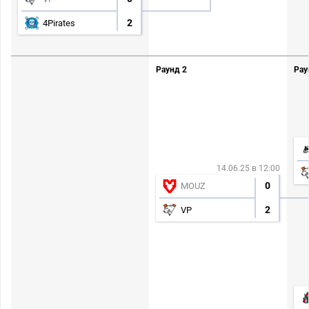
2
4Pirates
Раунд 2
Рау
14.06.25 в 12:00
0
MOUZ
2
VP