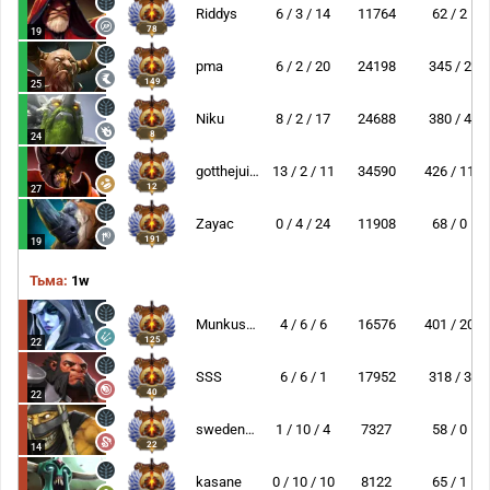
Riddys
6 / 3 / 14
11764
62 / 2
78
19
pma
6 / 2 / 20
24198
345 / 2
149
25
Niku
8 / 2 / 17
24688
380 / 4
8
24
gotthejuice
13 / 2 / 11
34590
426 / 11
12
27
Zayac
0 / 4 / 24
11908
68 / 0
191
19
Тьма:
1w
Munkushi~
4 / 6 / 6
16576
401 / 20
125
22
SSS
6 / 6 / 1
17952
318 / 3
40
22
swedenstrong
1 / 10 / 4
7327
58 / 0
22
14
kasane
0 / 10 / 10
8122
65 / 1