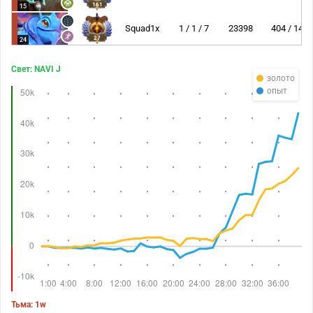
161
15
Squad1x
1 / 1 / 7
23398
404 / 14
27
24
Свет: NAVI J
золото
опыт
Тьма: 1w