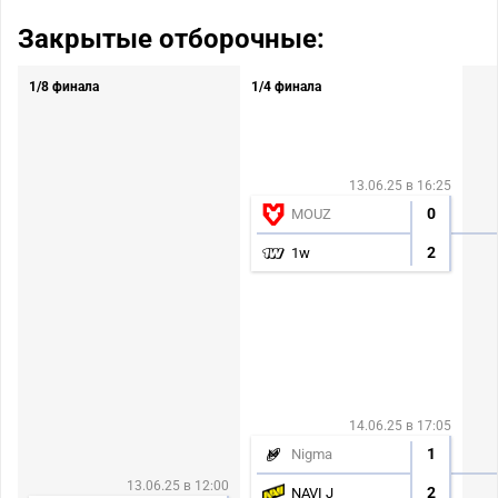
Закрытые отборочные:
1/8 финала
1/4 финала
13.06.25 в 16:25
0
MOUZ
2
1w
14.06.25 в 17:05
1
Nigma
13.06.25 в 12:00
2
NAVI J