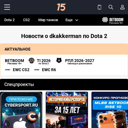
Dota 2
CS2
Мир танков
Еще
Новости о dkakkerman по Dota 2
АКТУАЛЬНОЕ
BETBOOM
TI 2026
РПЛ 2026-2027
Реклама 18+
по Dota 2
таблица и расписание
EWC CS2
EWC R6
Спецпроекты
‹
›