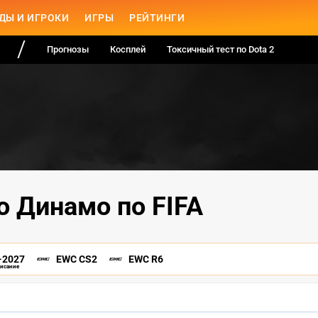
ДЫ И ИГРОКИ
ИГРЫ
РЕЙТИНГИ
Прогнозы
Косплей
Токсичный тест по Dota 2
о Динамо по FIFA
-2027
EWC CS2
EWC R6
писание